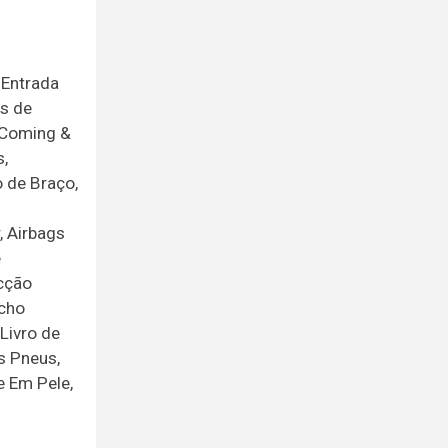
 Entrada
as de
s Coming &
,
o de Braço,
, Airbags
e
ecção
echo
Livro de
s Pneus,
e Em Pele,