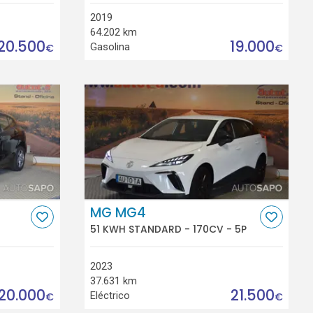
2019
64.202 km
20.500
19.000
Gasolina
€
€
MG MG4
51 KWH STANDARD - 170CV - 5P
2023
37.631 km
20.000
21.500
Eléctrico
€
€