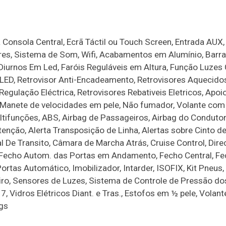
Consola Central, Ecrã Táctil ou Touch Screen, Entrada AUX,
vres, Sistema de Som, Wifi, Acabamentos em Alumínio, Barr
is Diurnos Em Led, Faróis Reguláveis em Altura, Função Luze
 LED, Retrovisor Anti-Encadeamento, Retrovisores Aquecidos
egulação Eléctrica, Retrovisores Rebativeis Eletricos, Apoi
 Manete de velocidades em pele, Não fumador, Volante com
tifunções, ABS, Airbag de Passageiros, Airbag do Condutor
enção, Alerta Transposição de Linha, Alertas sobre Cinto d
 De Transito, Câmara de Marcha Atrás, Cruise Control, Dir
e, Fecho Autom. das Portas em Andamento, Fecho Central, F
tas Automático, Imobilizador, Intarder, ISOFIX, Kit Pneus, 
iro, Sensores de Luzes, Sistema de Controle de Pressão do
 Vidros Elétricos Diant. e Tras., Estofos em ½ pele, Volant
ags