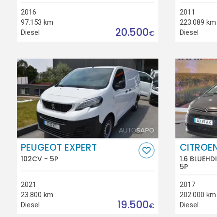
2016
2011
97.153 km
223.089 km
20.500
Diesel
Diesel
€
PEUGEOT EXPERT
CITROE
102CV - 5P
1.6 BLUEHD
5P
2021
2017
23.800 km
202.000 km
19.500
Diesel
Diesel
€