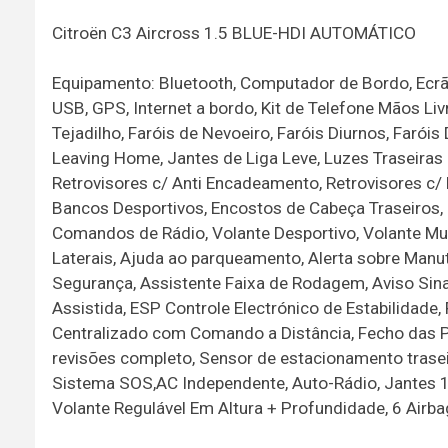
Citroën C3 Aircross 1.5 BLUE-HDI AUTOMÁTICO
Equipamento: Bluetooth, Computador de Bordo, Ecrã 
USB, GPS, Internet a bordo, Kit de Telefone Mãos Li
Tejadilho, Faróis de Nevoeiro, Faróis Diurnos, Faró
Leaving Home, Jantes de Liga Leve, Luzes Traseiras
Retrovisores c/ Anti Encadeamento, Retrovisores c/ R
Bancos Desportivos, Encostos de Cabeça Traseiros,
Comandos de Rádio, Volante Desportivo, Volante Mul
Laterais, Ajuda ao parqueamento, Alerta sobre Manut
Segurança, Assistente Faixa de Rodagem, Aviso Sinal
Assistida, ESP Controle Electrónico de Estabilidad
Centralizado com Comando a Distância, Fecho das Por
revisões completo, Sensor de estacionamento trase
Sistema SOS,AC Independente, Auto-Rádio, Jantes 17,
Volante Regulável Em Altura + Profundidade, 6 Airb