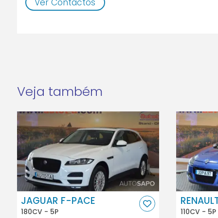
Ver Contactos
Veja também
JAGUAR F-PACE
RENAUL
180CV - 5P
110CV - 5P