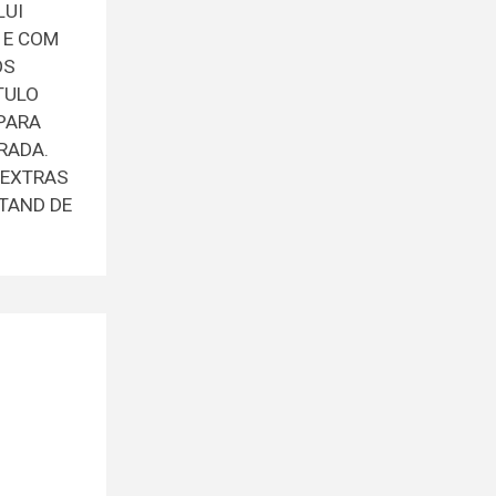
LUI
 E COM
OS
TULO
(PARA
RADA.
(EXTRAS
TAND DE