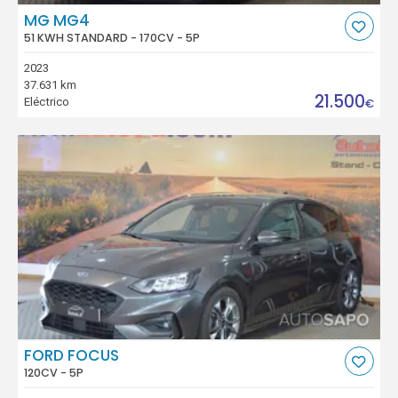
MG MG4
51 KWH STANDARD - 170CV - 5P
2023
37.631 km
21.500
Eléctrico
€
FORD FOCUS
120CV - 5P