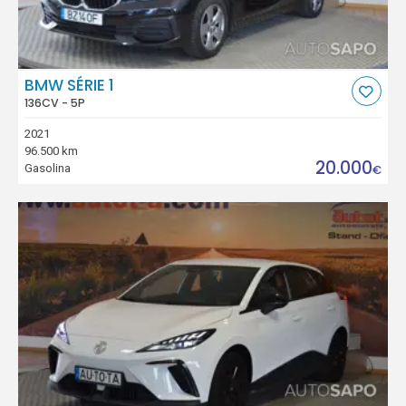
BMW SÉRIE 1
136CV - 5P
2021
96.500 km
20.000
Gasolina
€