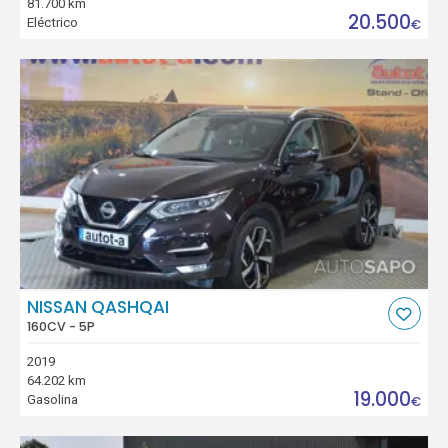
81.700 km
20.500
Eléctrico
€
NISSAN QASHQAI
160CV - 5P
2019
64.202 km
19.000
Gasolina
€