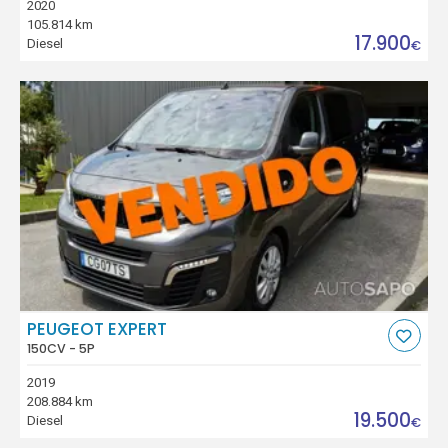
2020
105.814 km
17.900
Diesel
€
PEUGEOT EXPERT
150CV - 5P
2019
208.884 km
19.500
Diesel
€