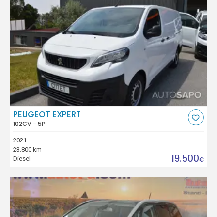
PEUGEOT EXPERT
102CV - 5P
2021
23.800 km
19.500
Diesel
€