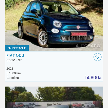
EM DESTAQUE
FIAT 500
69CV - 3P
2023
57.000 km
14.900
Gasolina
€