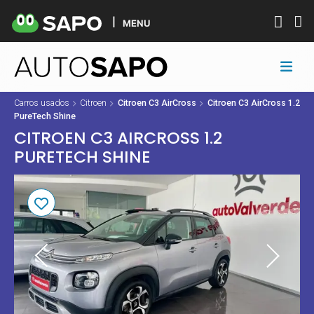
MENU
Carros usados
Citroen
Citroen C3 AirCross
Citroen C3 AirCross 1.2
PureTech Shine
CITROEN C3 AIRCROSS 1.2
PURETECH SHINE