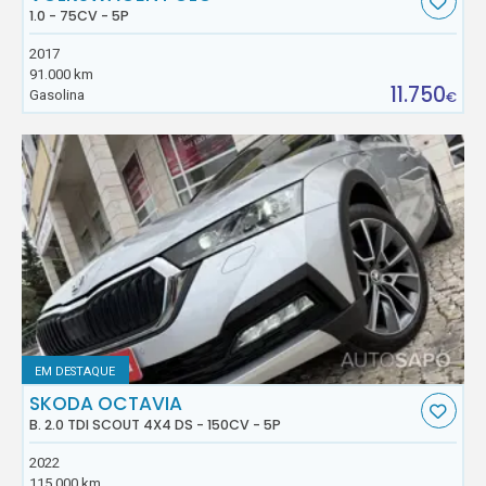
1.0 - 75CV - 5P
2017
91.000 km
11.750
Gasolina
€
EM DESTAQUE
SKODA OCTAVIA
B. 2.0 TDI SCOUT 4X4 DS - 150CV - 5P
2022
115.000 km