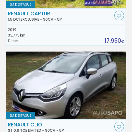
EM DESTAQUE
RENAULT CAPTUR
1.5 DCI EXCLUSIVE - 90CV - 5P
2019
35.775 km
17.950
Diesel
€
EM DESTAQUE
RENAULT CLIO
ST 0.9 TCE LIMITED - 90CV - 5P