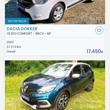
EM DESTAQUE
DACIA DOKKER
1.5 DCI CONFORT - 95CV - 5P
2020
37.215 km
17.450
Diesel
€