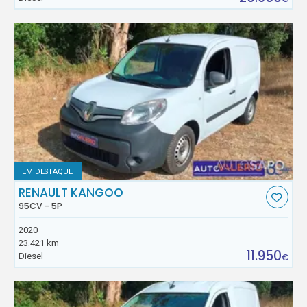
EM DESTAQUE
RENAULT KANGOO
95CV - 5P
2020
23.421 km
11.950
Diesel
€