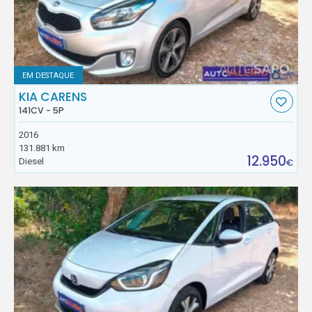
EM DESTAQUE
KIA CARENS
141CV - 5P
2016
131.881 km
12.950
Diesel
€