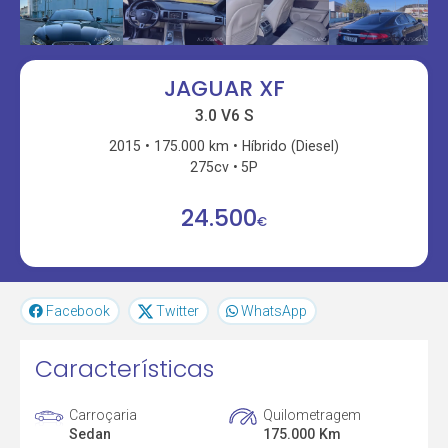
JAGUAR XF
3.0 V6 S
2015
175.000 km
Híbrido (Diesel)
275cv
5P
24.500
€
Facebook
Twitter
WhatsApp
Características
Carroçaria
Quilometragem
Sedan
175.000 Km