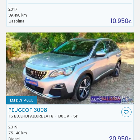
2017
89.498 km
10.950
Gasolina
€
EM DESTAQUE
PEUGEOT 3008
1.5 BLUEHDI ALLURE EAT8 - 130CV - 5P
2019
75.140 km
20.950
Diesel
€