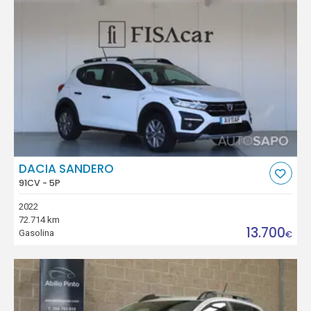
DACIA SANDERO
91CV - 5P
2022
72.714 km
13.700
Gasolina
€