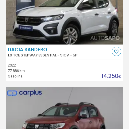
DACIA SANDERO
1.0 TCE STEPWAY ESSENTIAL - 91CV - 5P
2022
77.886 km
14.250
Gasolina
€