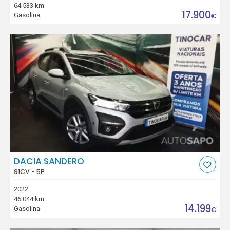
64.533 km
17.900
Gasolina
€
DACIA SANDERO
91CV - 5P
2022
46.044 km
14.199
Gasolina
€