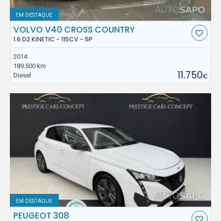
EM DESTAQUE
VOLVO V40 CROSS COUNTRY
1.6 D2 KINETIC - 115CV - 5P
2014
189.500 km
11.750
Diesel
€
EM DESTAQUE
PEUGEOT 308