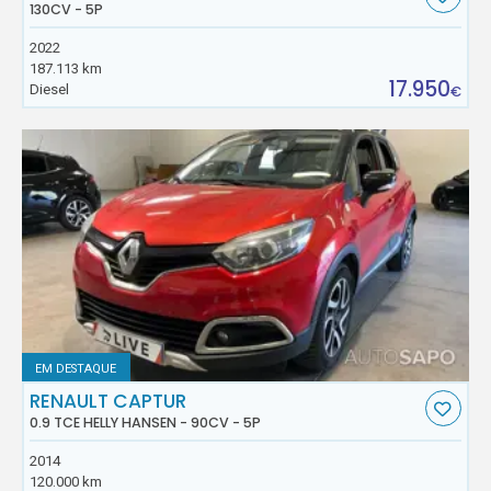
130CV - 5P
2022
187.113 km
17.950
Diesel
€
EM DESTAQUE
RENAULT CAPTUR
0.9 TCE HELLY HANSEN - 90CV - 5P
2014
120.000 km