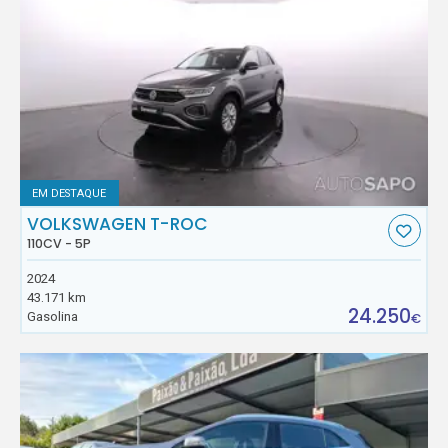
EM DESTAQUE
VOLKSWAGEN T-ROC
110CV - 5P
2024
43.171 km
24.250
Gasolina
€