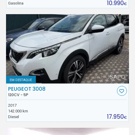
10.990
Gasolina
€
EM DESTAQUE
PEUGEOT 3008
120CV - 5P
2017
142.000 km
17.950
Diesel
€