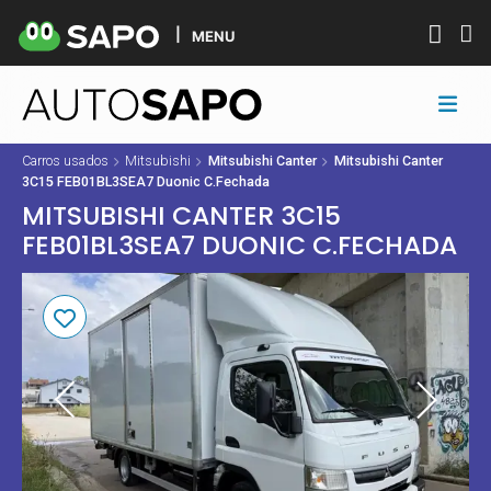
MENU
Carros usados
Mitsubishi
Mitsubishi Canter
Mitsubishi Canter
3C15 FEB01BL3SEA7 Duonic C.Fechada
MITSUBISHI CANTER 3C15
FEB01BL3SEA7 DUONIC C.FECHADA