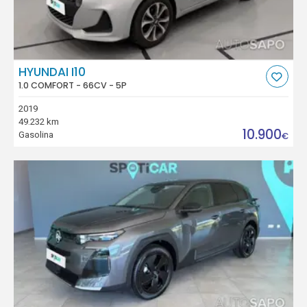
HYUNDAI I10
1.0 COMFORT - 66CV - 5P
2019
49.232 km
10.900
Gasolina
€