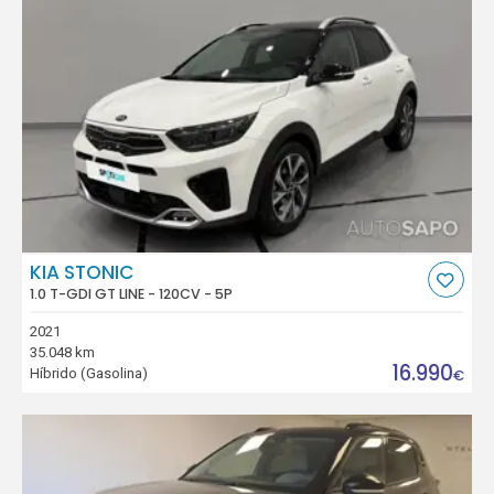
KIA STONIC
1.0 T-GDI GT LINE - 120CV - 5P
2021
35.048 km
16.990
Híbrido (Gasolina)
€