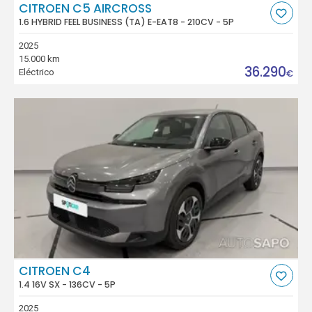
CITROEN C5 AIRCROSS
1.6 HYBRID FEEL BUSINESS (TA) E-EAT8 - 210CV - 5P
2025
15.000 km
36.290
Eléctrico
€
CITROEN C4
1.4 16V SX - 136CV - 5P
2025