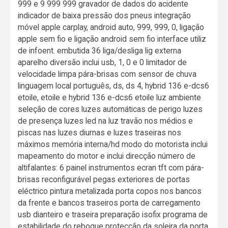
999 e 9 999 999 gravador de dados do acidente
indicador de baixa pressão dos pneus integração
móvel apple carplay, android auto, 999, 999, 0, ligação
apple sem fio e ligação android sem fio interface utiliz
de infoent. embutida 36 liga/desliga lig externa
aparelho diversão inclui usb, 1, 0 e 0 limitador de
velocidade limpa pára-brisas com sensor de chuva
linguagem local português, ds, ds 4, hybrid 136 e-dcs6
etoile, etoile e hybrid 136 e-dcs6 etoile luz ambiente
seleção de cores luzes automáticas de perigo luzes
de presença luzes led na luz travão nos médios e
piscas nas luzes diurnas e luzes traseiras nos
máximos memória interna/hd modo do motorista inclui
mapeamento do motor e inclui direcção número de
altifalantes: 6 painel instrumentos ecran tft com pára-
brisas reconfigurável pegas exteriores de portas
eléctrico pintura metalizada porta copos nos bancos
da frente e bancos traseiros porta de carregamento
usb dianteiro e traseira preparação isofix programa de
estabilidade do reboque protecção da soleira da porta