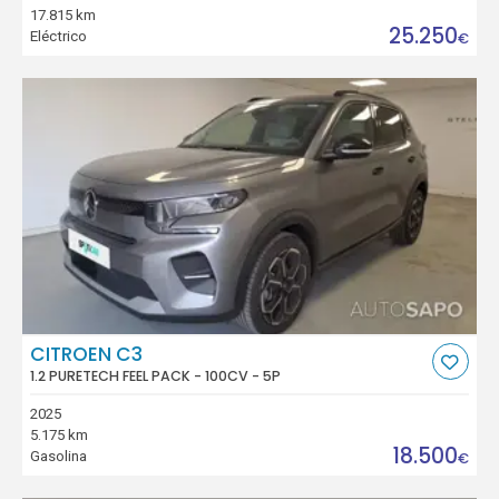
17.815 km
25.250
Eléctrico
€
CITROEN C3
1.2 PURETECH FEEL PACK - 100CV - 5P
2025
5.175 km
18.500
Gasolina
€