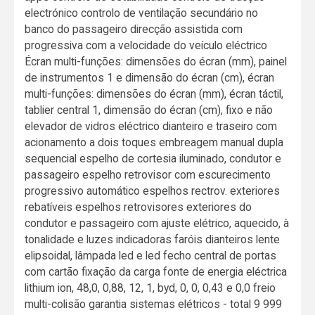
electrónico controlo de ventilação secundário no
banco do passageiro direcção assistida com
progressiva com a velocidade do veículo eléctrico
Écran multi-funções: dimensões do écran (mm), painel
de instrumentos 1 e dimensão do écran (cm), écran
multi-funções: dimensões do écran (mm), écran táctil,
tablier central 1, dimensão do écran (cm), fixo e não
elevador de vidros eléctrico dianteiro e traseiro com
acionamento a dois toques embreagem manual dupla
sequencial espelho de cortesia iluminado, condutor e
passageiro espelho retrovisor com escurecimento
progressivo automático espelhos rectrov. exteriores
rebatíveis espelhos retrovisores exteriores do
condutor e passageiro com ajuste elétrico, aquecido, à
tonalidade e luzes indicadoras faróis dianteiros lente
elipsoidal, lâmpada led e led fecho central de portas
com cartão fixação da carga fonte de energia eléctrica
lithium ion, 48,0, 0,88, 12, 1, byd, 0, 0, 0,43 e 0,0 freio
multi-colisão garantia sistemas elétricos - total 9 999