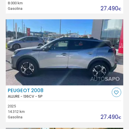
8.000 km
27.490
Gasolina
€
PEUGEOT 2008
ALLURE - 136CV - 5P
2025
14.312 km
27.490
Gasolina
€