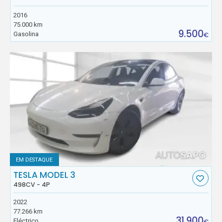
2016
75.000 km
9.500
Gasolina
€
EM DESTAQUE
TESLA MODEL 3
498CV - 4P
2022
77.266 km
31.900
Eléctrico
€