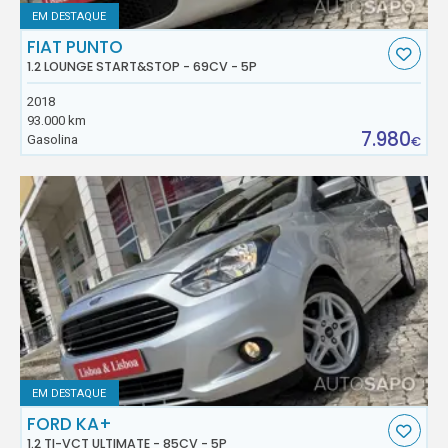
EM DESTAQUE
FIAT PUNTO
1.2 LOUNGE START&STOP - 69CV - 5P
2018
93.000 km
7.980
Gasolina
€
EM DESTAQUE
FORD KA+
1.2 TI-VCT ULTIMATE - 85CV - 5P