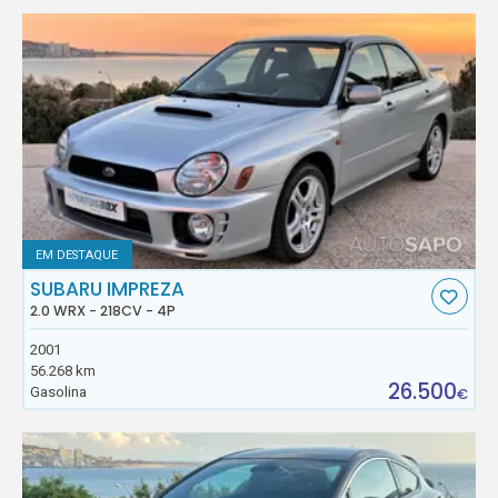
EM DESTAQUE
SUBARU IMPREZA
2.0 WRX - 218CV - 4P
2001
56.268 km
26.500
Gasolina
€