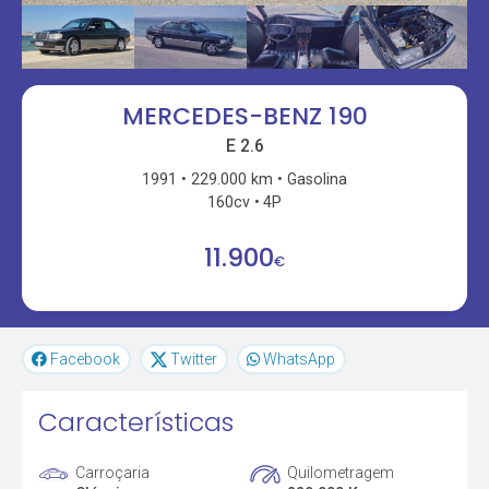
MERCEDES-BENZ 190
E 2.6
1991
229.000 km
Gasolina
160cv
4P
11.900
€
Facebook
Twitter
WhatsApp
Características
Carroçaria
Quilometragem