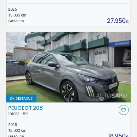
2025
13.000 km
27.950
Gasolina
€
EM DESTAQUE
PEUGEOT 208
101CV - 5P
2025
12.000 km
18.950
Gasolina
€