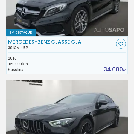
EM DESTAQUE
MERCEDES-BENZ CLASSE GLA
381CV - 5P
2016
150.000 km
34.000
Gasolina
€