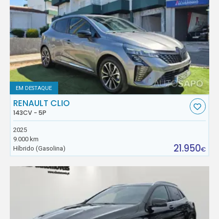
EM DESTAQUE
RENAULT CLIO
143CV - 5P
2025
9.000 km
21.950
Híbrido (Gasolina)
€