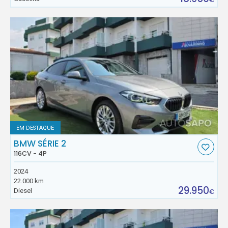
EM DESTAQUE
BMW SÉRIE 2
116CV - 4P
2024
22.000 km
29.950
Diesel
€