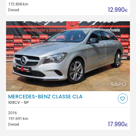
172.838 km
12.990
Diesel
€
MERCEDES-BENZ CLASSE CLA
109CV - 5P
2016
191.691 km
17.990
Diesel
€