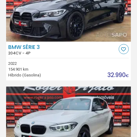
BMW SÉRIE 3
204CV - 4P
2022
154.901 km
32.990
Híbrido (Gasolina)
€