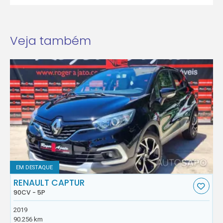
Veja também
EM DESTAQUE
RENAULT CAPTUR
90CV - 5P
2019
90.256 km