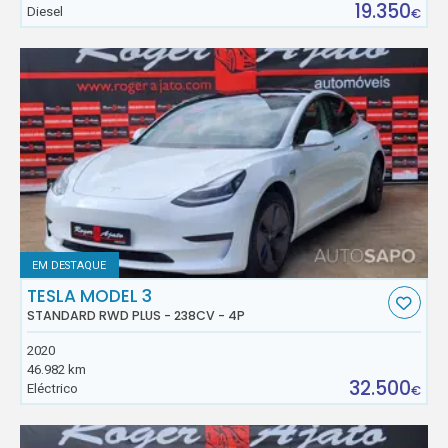
19.350
Diesel
€
EM DESTAQUE
TESLA MODEL 3
STANDARD RWD PLUS - 238CV - 4P
2020
46.982 km
32.500
Eléctrico
€