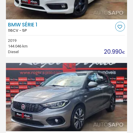
BMW SÉRIE 1
116CV - 5P
2019
144.046 km
20.990
Diesel
€