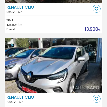
RENAULT CLIO
85CV - 5P
2021
136.804 km
13.900
Diesel
€
RENAULT CLIO
100CV - 5P