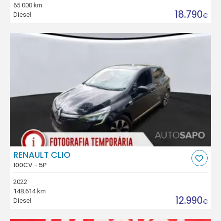
65.000 km
18.790
Diesel
€
RENAULT CLIO
100CV - 5P
2022
148.614 km
12.990
Diesel
€