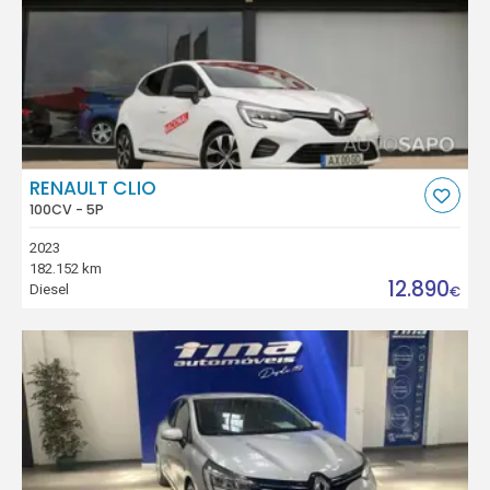
RENAULT CLIO
100CV - 5P
2023
182.152 km
12.890
Diesel
€