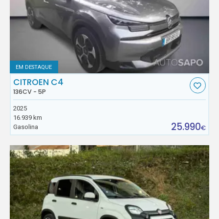
EM DESTAQUE
CITROEN C4
136CV - 5P
2025
16.939 km
25.990
Gasolina
€