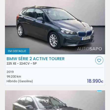
EM DESTAQUE
BMW SÉRIE 2 ACTIVE TOURER
225 XE - 224CV - 5P
2019
99.200 km
18.990
Híbrido (Gasolina)
€