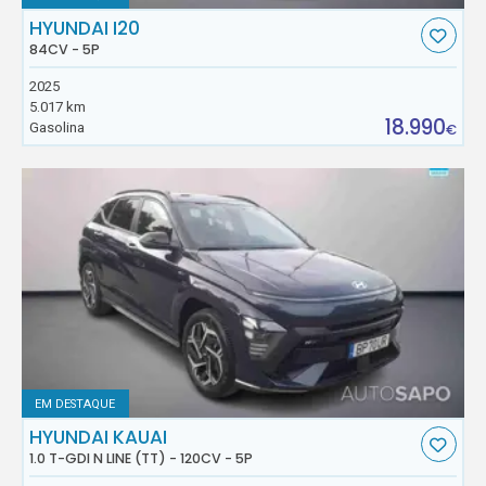
HYUNDAI I20
84CV - 5P
2025
5.017 km
18.990
Gasolina
€
EM DESTAQUE
HYUNDAI KAUAI
1.0 T-GDI N LINE (TT) - 120CV - 5P