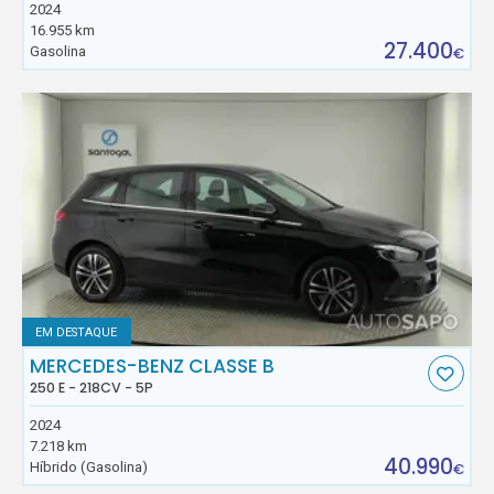
2024
16.955 km
27.400
Gasolina
€
EM DESTAQUE
MERCEDES-BENZ CLASSE B
250 E - 218CV - 5P
2024
7.218 km
40.990
Híbrido (Gasolina)
€