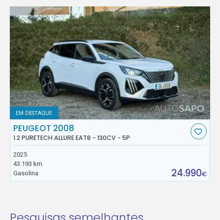
EM DESTAQUE
PEUGEOT 2008
1.2 PURETECH ALLURE EAT8 - 130CV - 5P
2025
43.193 km
24.990
Gasolina
€
Pesquisas semelhantes