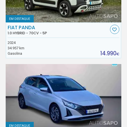
EM DESTAQUE
FIAT PANDA
1.0 HYBRID - 70CV - 5P
2024
34.957 km
14.990
Gasolina
€
EM DESTAQUE