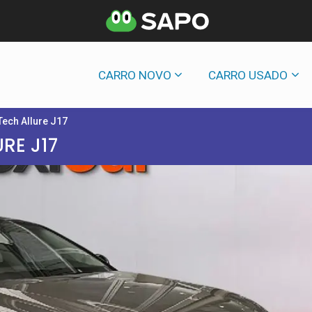
CARRO NOVO
CARRO USADO
Tech Allure J17
RE J17