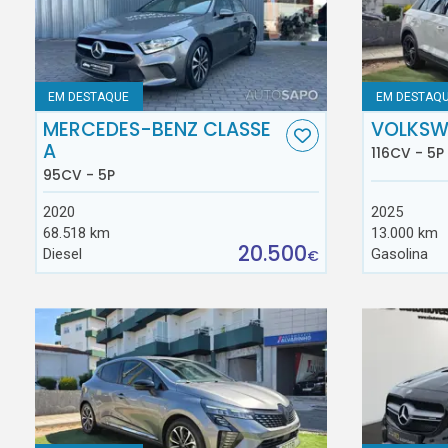
EM DESTAQUE
EM DESTAQ
MERCEDES-BENZ CLASSE
VOLKSW
A
116CV - 5P
95CV - 5P
2020
2025
68.518 km
13.000 km
20.500
Diesel
Gasolina
€