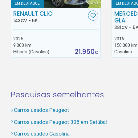
EM DESTAQUE
EM DESTAQ
RENAULT CLIO
MERCED
GLA
143CV - 5P
381CV - 5P
2025
2016
9.000 km
150.000 km
21.950
Híbrido (Gasolina)
Gasolina
€
Pesquisas semelhantes
Carros usados Peugeot
Carros usados Peugeot 308 em Setúbal
Carros usados Gasolina