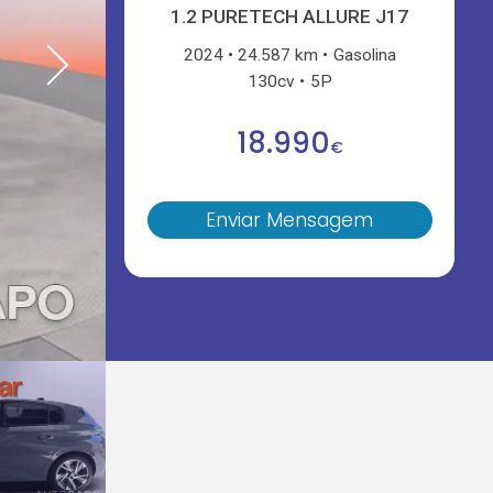
1.2 PURETECH ALLURE J17
2024
24.587 km
Gasolina
130cv
5P
18.990
€
Enviar Mensagem