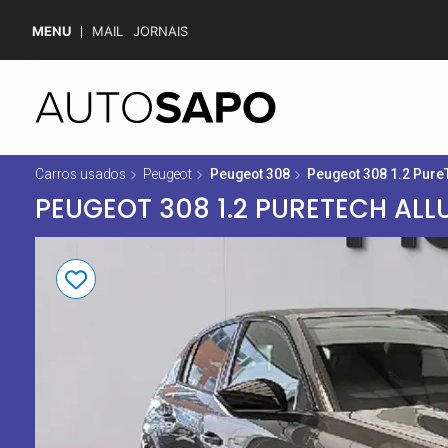
MENU
MAIL
JORNAIS
Carros usados
Peugeot
Peugeot 308
Peugeot 308 1.2 Pure
PEUGEOT 308 1.2 PURETECH ALLU