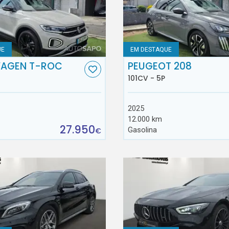
UE
EM DESTAQUE
AGEN T-ROC
PEUGEOT 208
101CV - 5P
2025
12.000 km
27.950
Gasolina
€