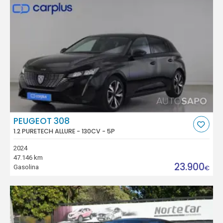
PEUGEOT 308
1.2 PURETECH ALLURE - 130CV - 5P
2024
47.146 km
23.900
Gasolina
€