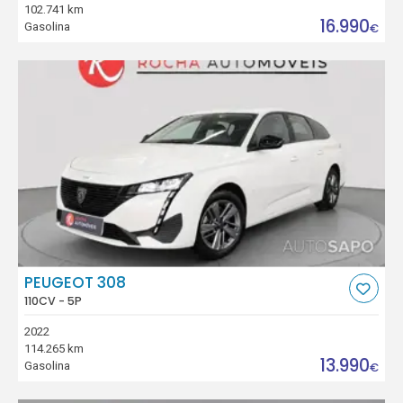
102.741 km
16.990
Gasolina
€
PEUGEOT 308
110CV - 5P
2022
114.265 km
13.990
Gasolina
€