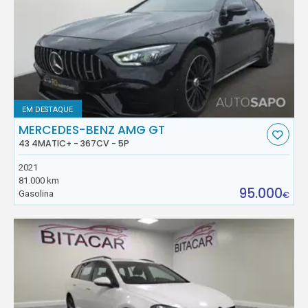
EM DESTAQUE
MERCEDES-BENZ AMG GT
43 4MATIC+ - 367CV - 5P
2021
81.000 km
95.000
Gasolina
€