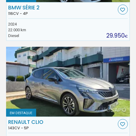
BMW SÉRIE 2
116CV - 4P
2024
22.000 km
29.950
Diesel
€
EM DESTAQUE
RENAULT CLIO
143CV - 5P