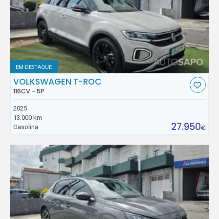
EM DESTAQUE
VOLKSWAGEN T-ROC
116CV - 5P
2025
13.000 km
27.950
Gasolina
€