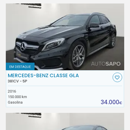
EM DESTAQUE
MERCEDES-BENZ CLASSE GLA
381CV - 5P
2016
150.000 km
34.000
Gasolina
€