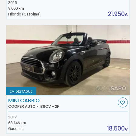
2025
9.000 km
21.950
Híbrido (Gasolina)
€
EM DESTAQUE
MINI CABRIO
COOPER AUTO - 136CV - 2P
2017
68.146 km
18.500
Gasolina
€