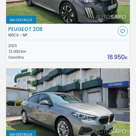
EM DESTAQUE
PEUGEOT 208
101CV - 5P
2025
12.000 km
18.950
Gasolina
€
EM DESTAQUE