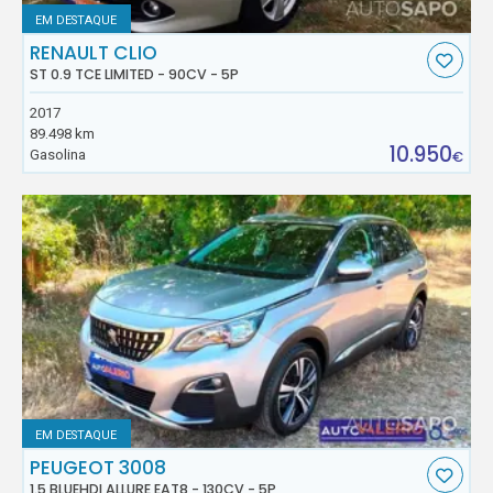
EM DESTAQUE
RENAULT CLIO
ST 0.9 TCE LIMITED - 90CV - 5P
2017
89.498 km
10.950
Gasolina
€
EM DESTAQUE
PEUGEOT 3008
1.5 BLUEHDI ALLURE EAT8 - 130CV - 5P