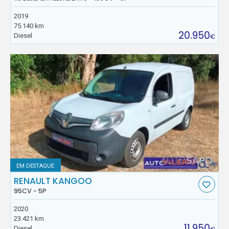
2019
75.140 km
20.950
Diesel
€
EM DESTAQUE
RENAULT KANGOO
95CV - 5P
2020
23.421 km
11.950
Diesel