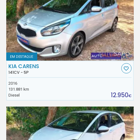
EM DESTAQUE
KIA CARENS
141CV - 5P
2016
131.881 km
12.950
Diesel
€