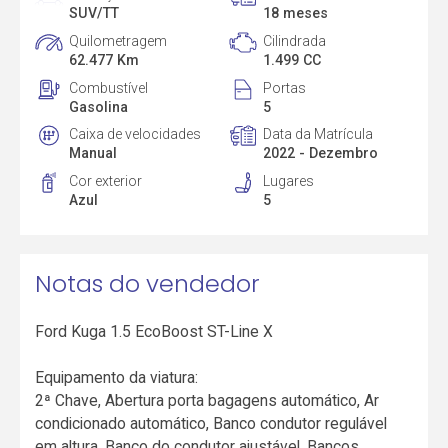
SUV/TT
18 meses
Quilometragem
Cilindrada
62.477 Km
1.499 CC
Combustível
Portas
Gasolina
5
Caixa de velocidades
Data da Matrícula
Manual
2022 - Dezembro
Cor exterior
Lugares
Azul
5
Notas do vendedor
Ford Kuga 1.5 EcoBoost ST-Line X
Equipamento da viatura:
2ª Chave, Abertura porta bagagens automático, Ar
condicionado automático, Banco condutor regulável
em altura, Banco do condutor ajustável, Bancos