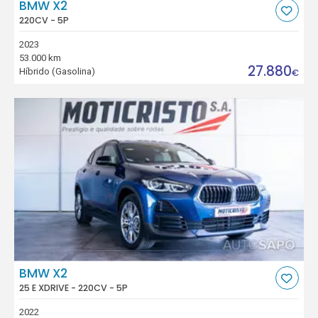
BMW X2
220CV - 5P
2023
53.000 km
27.880
Híbrido (Gasolina)
€
BMW X2
25 E XDRIVE - 220CV - 5P
2022