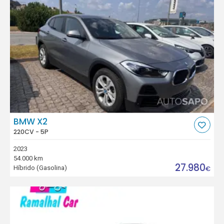
BMW X2
220CV - 5P
2023
54.000 km
27.980
Híbrido (Gasolina)
€