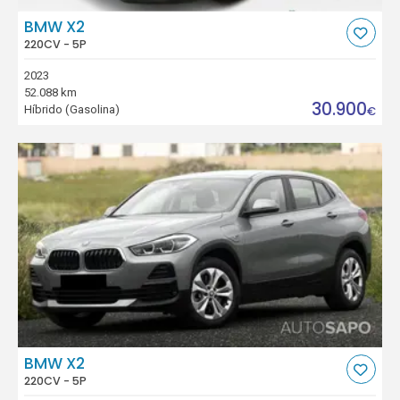
BMW X2
220CV - 5P
2023
52.088 km
30.900
Híbrido (Gasolina)
€
BMW X2
220CV - 5P