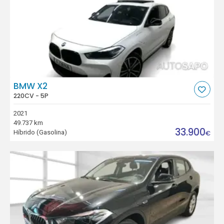
BMW X2
220CV - 5P
2021
49.737 km
33.900
Híbrido (Gasolina)
€