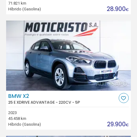
71.821 km
28.900
Híbrido (Gasolina)
€
BMW X2
25 E XDRIVE ADVANTAGE - 220CV - 5P
2023
45.458 km
29.900
Híbrido (Gasolina)
€