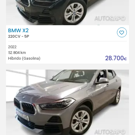
BMW X2
220CV - 5P
2022
52.804 km
28.700
Híbrido (Gasolina)
€