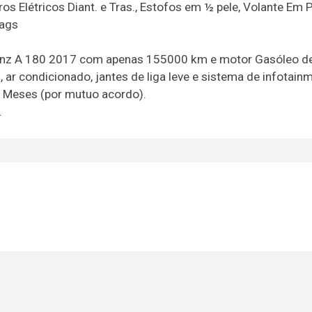
ros Elétricos Diant. e Tras., Estofos em ½ pele, Volante Em P
bags
enz A 180 2017 com apenas 155000 km e motor Gasóleo de
r condicionado, jantes de liga leve e sistema de infotainm
 Meses (por mutuo acordo).
.