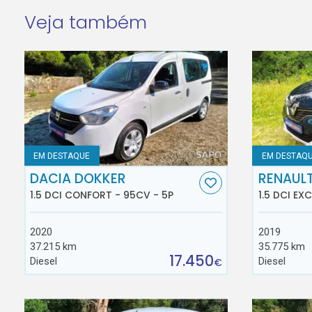
Veja também
EM DESTAQUE
EM DESTAQ
DACIA DOKKER
RENAUL
1.5 DCI CONFORT - 95CV - 5P
1.5 DCI EX
2020
2019
37.215 km
35.775 km
17.450
Diesel
Diesel
€