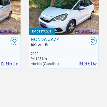
EM DESTAQUE
HONDA JAZZ
109CV - 5P
2022
94.145 km
12.950
19.950
Híbrido (Gasolina)
€
€