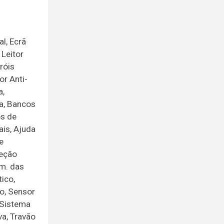
l, Ecrã
 Leitor
róis
or Anti-
a,
ra, Bancos
os de
ais, Ajuda
e
teção
om. das
ico,
o, Sensor
 Sistema
a, Travão