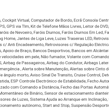
, Cockpit Virtual, Computador de Bordo, Ecrã Consola Centra
S, GPS via Tlm, Kit de Telefone Mãos Livres, Leitor de DVD,
is de Nevoeiro, Faróis Diurnos, Faróis Diurnos Em Led, Fa
 Home, Jantes de Liga Leve, Luzes Traseiras LED, Retrovis
 c/ Anti Encadeamento, Retrovisores c/ Regulação Eléctric
os, Apoio de Braço, Bancos Desportivos, Bancos em Alcânta
de velocidades em pele, Não fumador, Volante com Comand
S, Airbag de Passageiros, Airbag do Condutor, Airbags Later
mergência , Alerta sobre Manutenção, Alertas sobre Cinto d
 ângulo morto, Aviso Sinal De Transito, Cruise Control, De
stida, ESP Controle Electrónico de Estabilidade, Fecho Aut
lizado com Comando a Distância, Fecho das Portas Automát
 Momentâneo de Binário, Sensor de estacionamento dianteir
nsores de Luzes, Sistema Ajuda ao Arranque em Inclinação,
cionamento autónomo, Start and Stop, Suspensão Desportiv