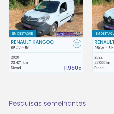
EM DESTAQUE
EM DESTAQ
RENAULT KANGOO
RENAUL
95CV - 5P
95CV - 5P
2020
2022
23.421 km
77.000 km
11.950
Diesel
Diesel
€
Pesquisas semelhantes