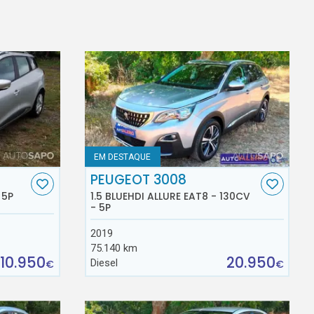
EM DESTAQUE
PEUGEOT 3008
 5P
1.5 BLUEHDI ALLURE EAT8 - 130CV
- 5P
2019
75.140 km
10.950
20.950
Diesel
€
€