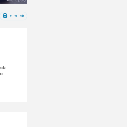
Imprimir
cula
ro