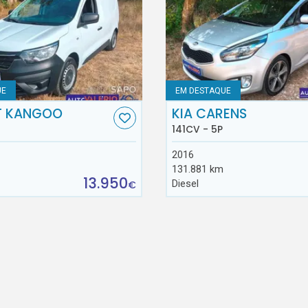
UE
EM DESTAQUE
T KANGOO
KIA CARENS
141CV - 5P
2016
131.881 km
13.950
Diesel
€