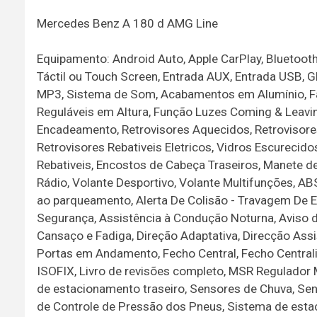
Mercedes Benz A 180 d AMG Line
Equipamento: Android Auto, Apple CarPlay, Bluetooth
Táctil ou Touch Screen, Entrada AUX, Entrada USB, GP
MP3, Sistema de Som, Acabamentos em Alumínio, Faró
Reguláveis em Altura, Função Luzes Coming & Leaving
Encadeamento, Retrovisores Aquecidos, Retrovisores
Retrovisores Rebativeis Eletricos, Vidros Escurecid
Rebativeis, Encostos de Cabeça Traseiros, Manete 
Rádio, Volante Desportivo, Volante Multifunções, AB
ao parqueamento, Alerta De Colisão - Travagem De E
Segurança, Assistência à Condução Noturna, Aviso de
Cansaço e Fadiga, Direção Adaptativa, Direcção Assi
Portas em Andamento, Fecho Central, Fecho Centra
ISOFIX, Livro de revisões completo, MSR Regulador
de estacionamento traseiro, Sensores de Chuva, Se
de Controle de Pressão dos Pneus, Sistema de esta