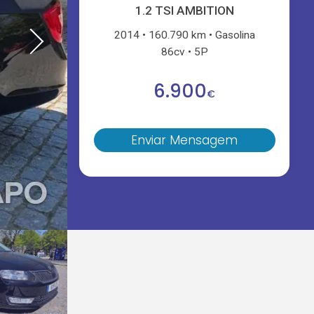
1.2 TSI AMBITION
2014
160.790 km
Gasolina
86cv
5P
6.900
€
Enviar Mensagem