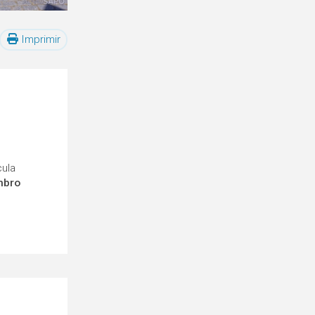
Imprimir
cula
mbro