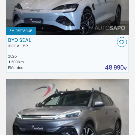
EM DESTAQUE
BYD SEAL
313CV - 5P
2026
1.200 km
48.990
Eléctrico
€