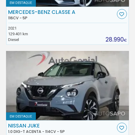
EM DESTAQUE
MERCEDES-BENZ CLASSE A
116CV - 5P
2021
129.401 km
28.990
Diesel
€
EM DESTAQUE
NISSAN JUKE
1.0 DIG-T ACENTA - 114CV - 5P