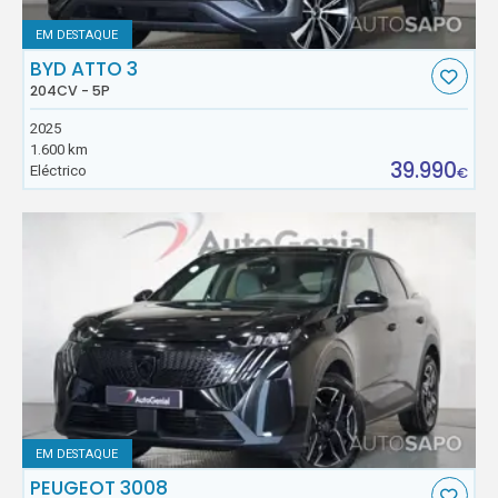
EM DESTAQUE
BYD ATTO 3
204CV - 5P
2025
1.600 km
39.990
Eléctrico
€
EM DESTAQUE
PEUGEOT 3008