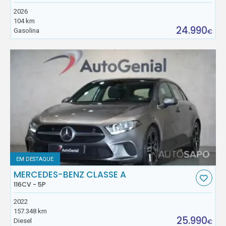
2026
104 km
24.990
Gasolina
€
EM DESTAQUE
MERCEDES-BENZ CLASSE A
116CV - 5P
2022
157.348 km
25.990
Diesel
€