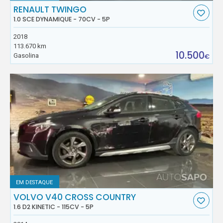
RENAULT TWINGO
1.0 SCE DYNAMIQUE - 70CV - 5P
2018
113.670 km
10.500
Gasolina
€
EM DESTAQUE
VOLVO V40 CROSS COUNTRY
1.6 D2 KINETIC - 115CV - 5P