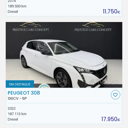
2014
189.500 km
11.750
Diesel
€
EM DESTAQUE
PEUGEOT 308
130CV - 5P
2022
187.113 km
17.950
Diesel
€