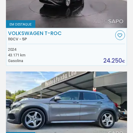
EM DESTAQUE
VOLKSWAGEN T-ROC
110CV - 5P
2024
43.171 km
24.250
Gasolina
€