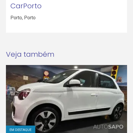
CarPorto
Porto
,
Porto
Veja também
EM DESTAQUE