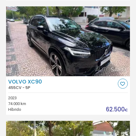
VOLVO XC90
455CV - 5P
2023
74.000 km
62.500
Híbrido
€