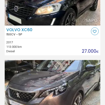
VOLVO XC60
150CV - 5P
2017
113.000 km
27.000
Diesel
€