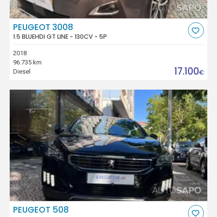
PEUGEOT 3008
1.5 BLUEHDI GT LINE - 130CV - 5P
2018
96.735 km
17.100
Diesel
€
PEUGEOT 508