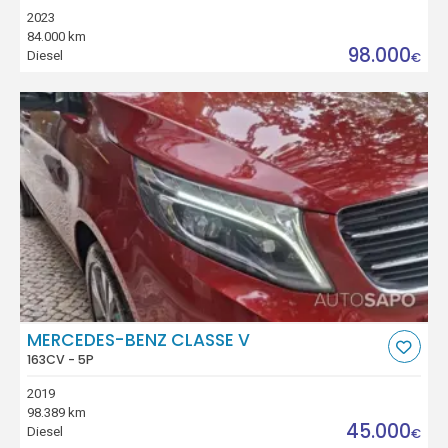
2023
84.000 km
98.000
Diesel
€
MERCEDES-BENZ CLASSE V
163CV - 5P
2019
98.389 km
45.000
Diesel
€