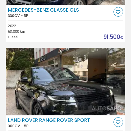
MERCEDES-BENZ CLASSE GLS
330CV - 5P
2022
63.000 km
91.500
Diesel
€
LAND ROVER RANGE ROVER SPORT
300CV - 5P