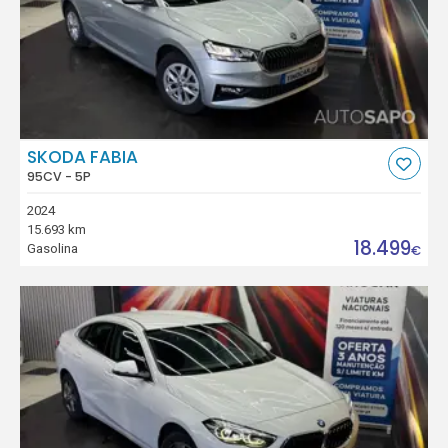
SKODA FABIA
95CV - 5P
2024
15.693 km
18.499
Gasolina
€