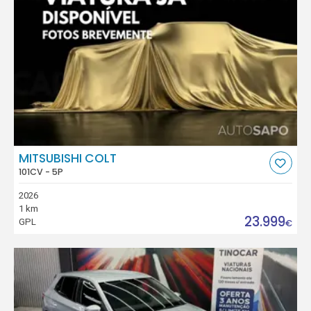
MITSUBISHI COLT
101CV - 5P
2026
1 km
23.999
GPL
€