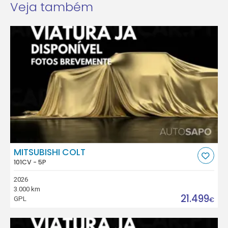
Veja também
MITSUBISHI COLT
101CV - 5P
2026
3.000 km
21.499
GPL
€