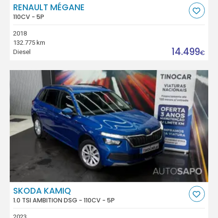
RENAULT MÉGANE
110CV - 5P
2018
132.775 km
14.499
Diesel
€
SKODA KAMIQ
1.0 TSI AMBITION DSG - 110CV - 5P
2023