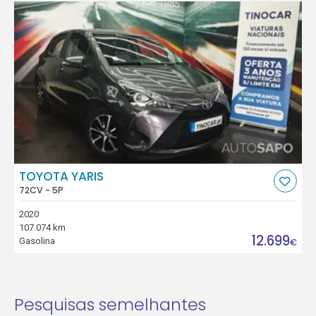
TOYOTA YARIS
72CV - 5P
2020
107.074 km
12.699
Gasolina
€
Pesquisas semelhantes