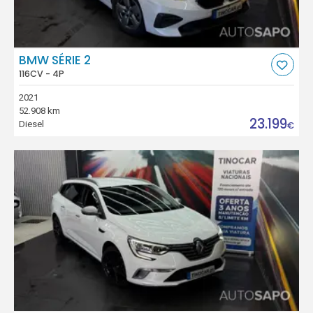
BMW SÉRIE 2
116CV - 4P
2021
52.908 km
23.199
Diesel
€