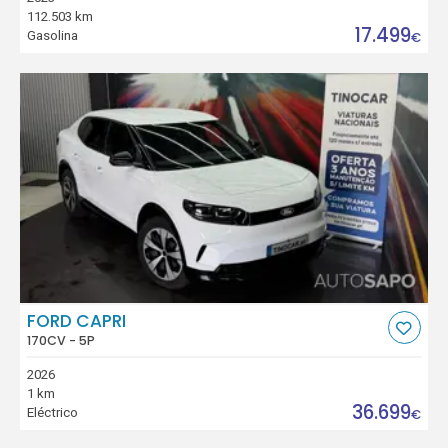
112.503 km
17.499
Gasolina
€
FORD CAPRI
170CV - 5P
2026
1 km
36.699
Eléctrico
€