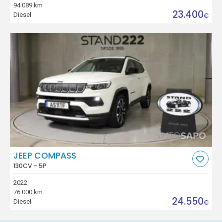
94.089 km
23.400
Diesel
€
JEEP COMPASS
130CV - 5P
2022
76.000 km
24.550
Diesel
€