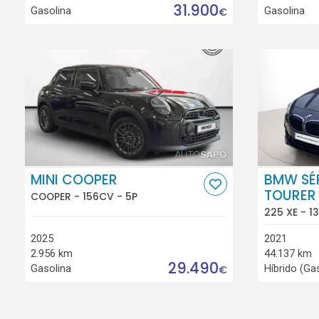
31.900
Gasolina
Gasolina
€
MINI COOPER
BMW SÉR
TOURER
COOPER - 156CV - 5P
225 XE - 1
2025
2021
2.956 km
44.137 km
29.490
Gasolina
Híbrido (Ga
€