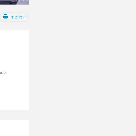
Imprimir
cula
o