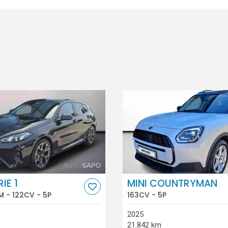
IE 1
MINI COUNTRYMAN
 M - 122CV - 5P
163CV - 5P
2025
21.842 km