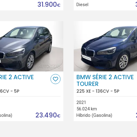
31.900
Diesel
€
IE 2 ACTIVE
BMW SÉRIE 2 ACTIVE
TOURER
36CV - 5P
225 XE - 136CV - 5P
2021
56.024 km
23.490
solina)
Híbrido (Gasolina)
€