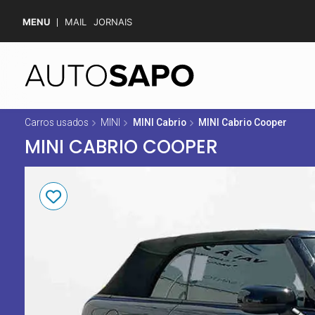
MENU
MAIL
JORNAIS
Carros usados
MINI
MINI Cabrio
MINI Cabrio Cooper
MINI CABRIO COOPER