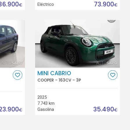
36.900
73.900
Eléctrico
€
€
MINI CABRIO
COOPER - 163CV - 3P
2025
7.743 km
23.900
35.490
Gasolina
€
€