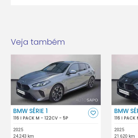
Veja também
BMW SÉRIE 1
BMW SÉR
116 I PACK M - 122CV - 5P
116 I PACK
2025
2025
24.243 km
21.620 km