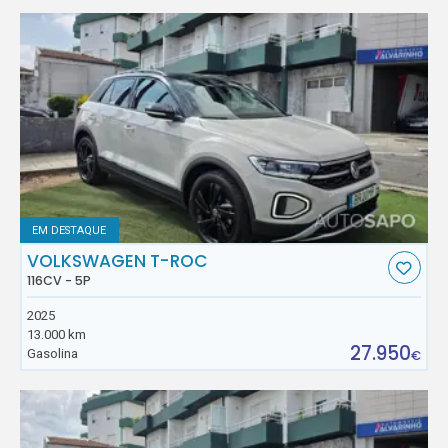
EM DESTAQUE
VOLKSWAGEN T-ROC
116CV - 5P
2025
13.000 km
27.950
Gasolina
€