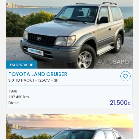
EM DESTAQUE
TOYOTA LAND CRUISER
3.0 TD PACK 1 - 125CV - 3P
1998
187.450 km
21.500
Diesel
€