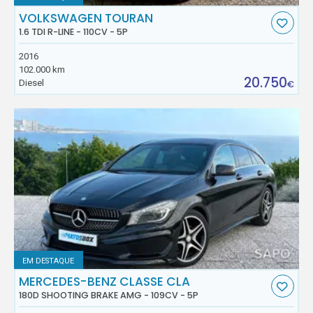
VOLKSWAGEN TOURAN
1.6 TDI R-LINE - 110CV - 5P
2016
102.000 km
20.750
Diesel
€
EM DESTAQUE
MERCEDES-BENZ CLASSE CLA
180D SHOOTING BRAKE AMG - 109CV - 5P