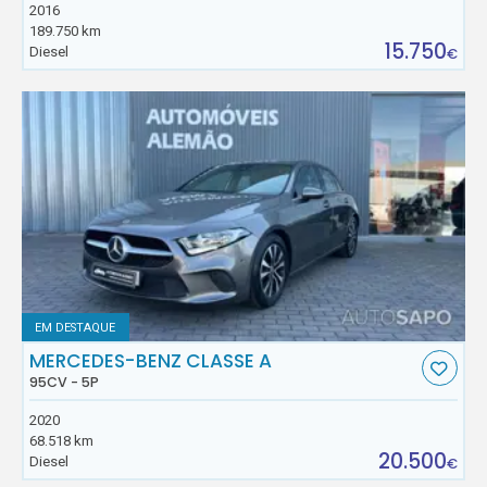
2016
189.750 km
15.750
Diesel
€
EM DESTAQUE
MERCEDES-BENZ CLASSE A
95CV - 5P
2020
68.518 km
20.500
Diesel
€