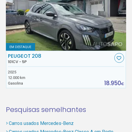
EM DESTAQUE
PEUGEOT 208
101CV - 5P
2025
12.000 km
18.950
Gasolina
€
Pesquisas semelhantes
Carros usados Mercedes-Benz
Carros usados Mercedes-Benz Classe A em Porto