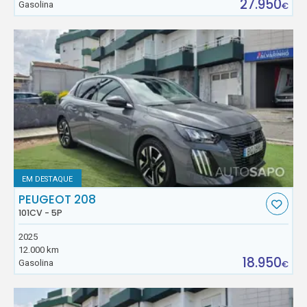
27.950
Gasolina
€
EM DESTAQUE
PEUGEOT 208
101CV - 5P
2025
12.000 km
18.950
Gasolina
€