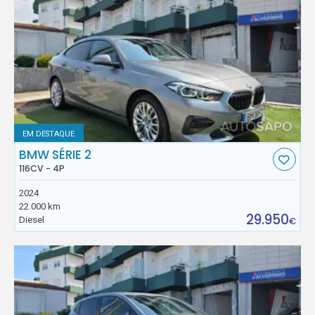
EM DESTAQUE
BMW SÉRIE 2
116CV - 4P
2024
22.000 km
29.950
Diesel
€