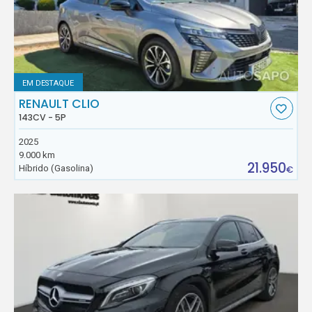
EM DESTAQUE
RENAULT CLIO
143CV - 5P
2025
9.000 km
21.950
Híbrido (Gasolina)
€