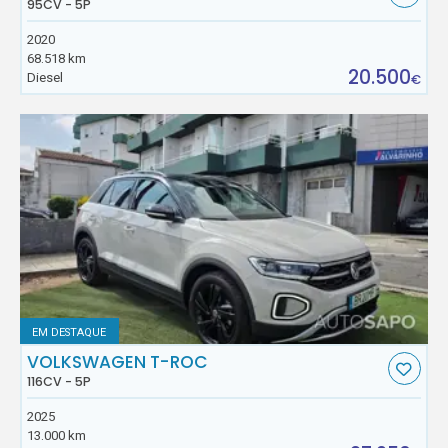
95CV - 5P
2020
68.518 km
20.500
Diesel
€
EM DESTAQUE
VOLKSWAGEN T-ROC
116CV - 5P
2025
13.000 km