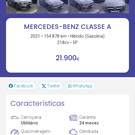
MERCEDES-BENZ CLASSE A
2021
154.878 km
Híbrido (Gasolina)
218cv
5P
21.900
€
Facebook
Twitter
WhatsApp
Características
Carroçaria
Garantia
Utilitário
24 meses
Quilometragem
Cilindrada