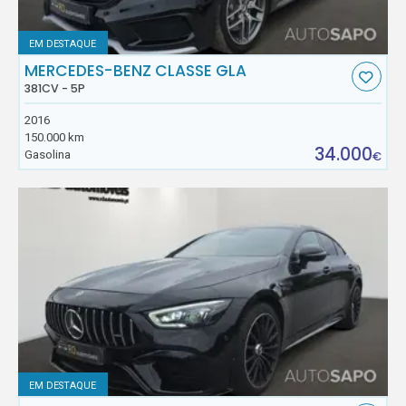
EM DESTAQUE
MERCEDES-BENZ CLASSE GLA
381CV - 5P
2016
150.000 km
34.000
Gasolina
€
EM DESTAQUE