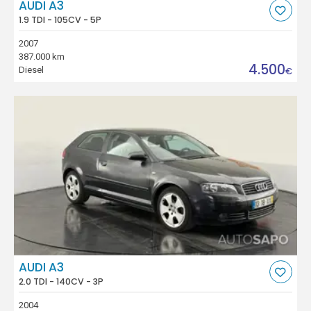
AUDI A3
1.9 TDI - 105CV - 5P
2007
387.000 km
4.500
Diesel
€
AUDI A3
2.0 TDI - 140CV - 3P
2004