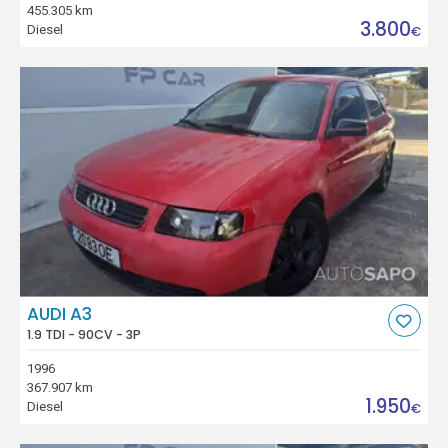
455.305 km
3.800
Diesel
€
AUDI A3
1.9 TDI - 90CV - 3P
1996
367.907 km
1.950
Diesel
€