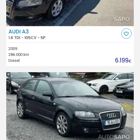
AUDI A3
1.6 TDI - 105CV - 5P
2009
286.000 km
6.199
Diesel
€