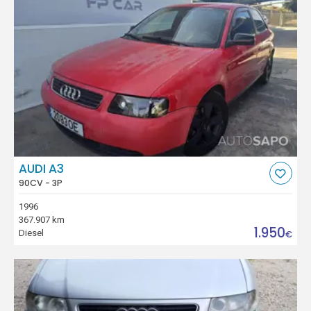
AUDI A3
90CV - 3P
1996
367.907 km
1.950
Diesel
€