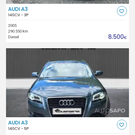
AUDI A3
140CV - 3P
2005
290.550 km
8.500
Diesel
€
AUDI A3
140CV - 5P