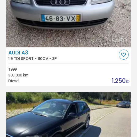
AUDI A3
1.9 TDI SPORT - 110CV - 3P
1999
303.000 km
1.250
Diesel
€