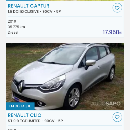
RENAULT CAPTUR
1.5 DCI EXCLUSIVE - 90CV - 5P
2019
35.775 km
17.950
Diesel
€
EM DESTAQUE
RENAULT CLIO
ST 0.9 TCE LIMITED - 90CV - 5P