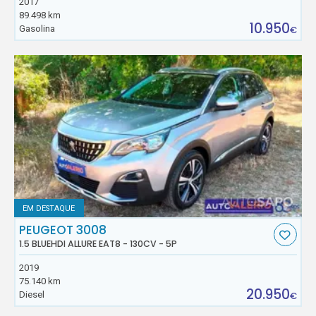
2017
89.498 km
10.950
Gasolina
€
EM DESTAQUE
PEUGEOT 3008
1.5 BLUEHDI ALLURE EAT8 - 130CV - 5P
2019
75.140 km
20.950
Diesel
€