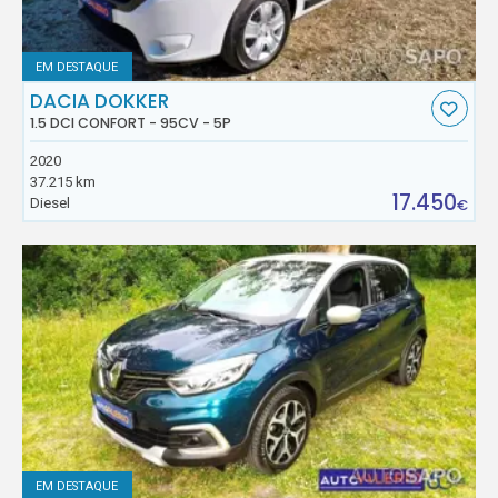
EM DESTAQUE
DACIA DOKKER
1.5 DCI CONFORT - 95CV - 5P
2020
37.215 km
17.450
Diesel
€
EM DESTAQUE