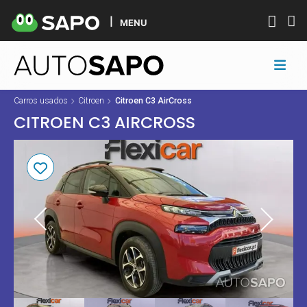
MENU
Carros usados
Citroen
Citroen C3 AirCross
CITROEN C3 AIRCROSS