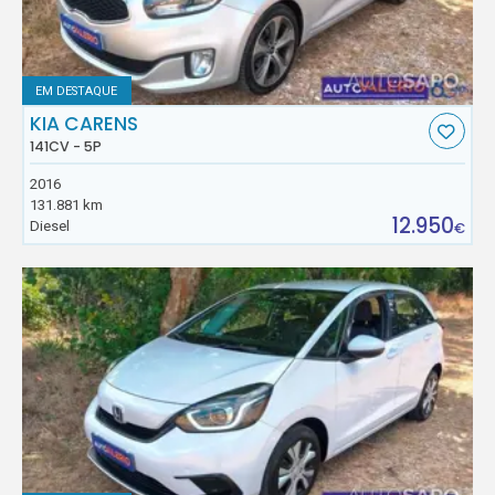
EM DESTAQUE
KIA CARENS
141CV - 5P
2016
131.881 km
12.950
Diesel
€