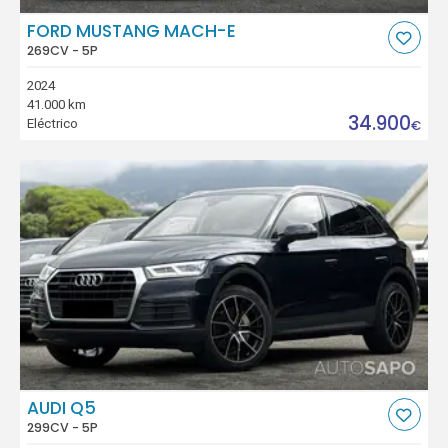
FORD MUSTANG MACH-E
269CV - 5P
2024
41.000 km
34.900
Eléctrico
€
AUDI Q5
299CV - 5P