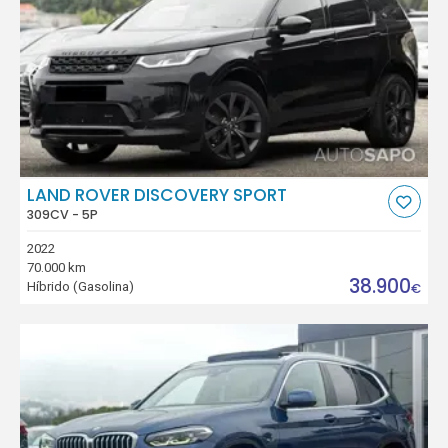
LAND ROVER DISCOVERY SPORT
309CV - 5P
2022
70.000 km
38.900
Híbrido (Gasolina)
€