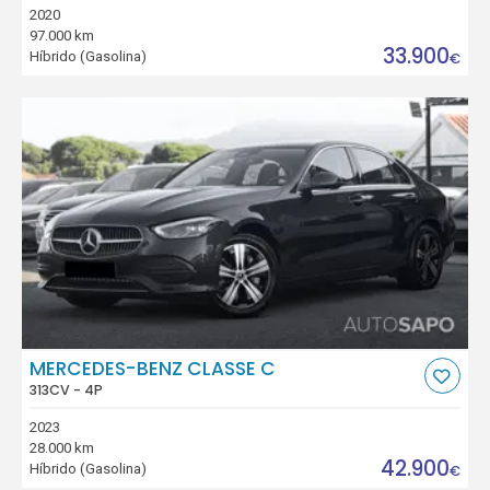
2020
97.000 km
33.900
Híbrido (Gasolina)
€
MERCEDES-BENZ CLASSE C
313CV - 4P
2023
28.000 km
42.900
Híbrido (Gasolina)
€