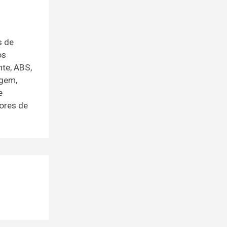
s de
os
nte, ABS,
agem,
e
ores de