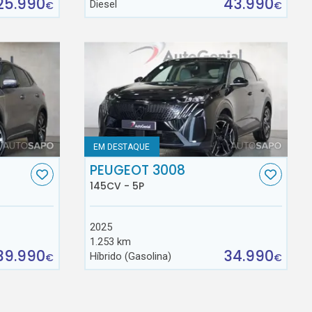
25.990
43.990
Diesel
€
€
EM DESTAQUE
PEUGEOT 3008
145CV - 5P
2025
1.253 km
39.990
34.990
Híbrido (Gasolina)
€
€