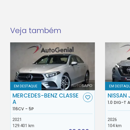
Veja também
EM DESTAQUE
EM DESTAQ
MERCEDES-BENZ CLASSE
NISSAN 
A
1.0 DIG-T 
116CV - 5P
2021
2026
129.401 km
104 km