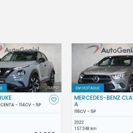
UE
EM DESTAQUE
JUKE
MERCEDES-BENZ CLA
A
ACENTA - 114CV - 5P
116CV - 5P
2022
157.348 km