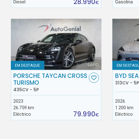
28.990
Diesel
Gasolina
€
EM DESTAQUE
EM DESTAQ
PORSCHE TAYCAN CROSS
BYD SEA
TURISMO
313CV - 5P
435CV - 5P
2023
2026
26.759 km
1.200 km
79.990
Eléctrico
Eléctrico
€