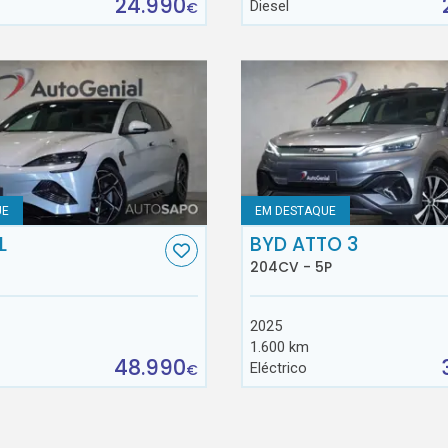
24.990
Diesel
€
UE
EM DESTAQUE
L
BYD ATTO 3
204CV - 5P
2025
1.600 km
48.990
Eléctrico
€