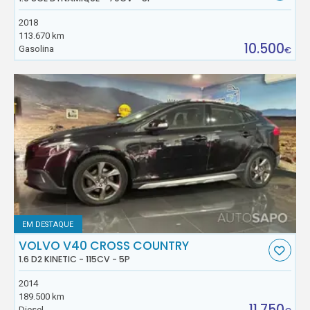
2018
113.670 km
10.500
Gasolina
€
EM DESTAQUE
VOLVO V40 CROSS COUNTRY
1.6 D2 KINETIC - 115CV - 5P
2014
189.500 km
11.750
Diesel