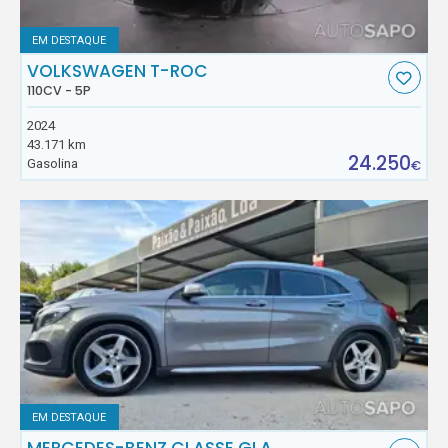
EM DESTAQUE
VOLKSWAGEN T-ROC
110CV - 5P
2024
43.171 km
24.250
Gasolina
€
EM DESTAQUE
MERCEDES-BENZ CLASSE GLA