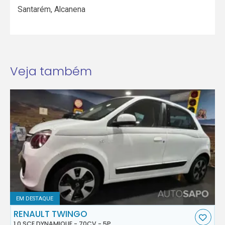
Santarém
,
Alcanena
Veja também
EM DESTAQUE
RENAULT TWINGO
1.0 SCE DYNAMIQUE - 70CV - 5P