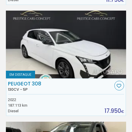
€
EM DESTAQUE
PEUGEOT 308
130CV - 5P
2022
187.113 km
17.950
Diesel
€