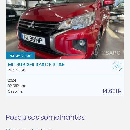
EM DESTAQUE
MITSUBISHI SPACE STAR
71CV - 5P
2024
32.982 km
14.600
Gasolina
€
Pesquisas semelhantes