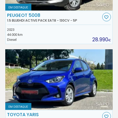
EM DESTAQUE
PEUGEOT 5008
1.5 BLUEHDI ACTIVE PACK EAT8 - 130CV - 5P
2023
44.000 km
28.990
Diesel
€
EM DESTAQUE
TOYOTA YARIS