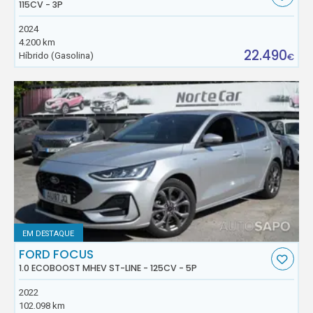
115CV - 3P
2024
4.200 km
22.490
Híbrido (Gasolina)
€
EM DESTAQUE
FORD FOCUS
1.0 ECOBOOST MHEV ST-LINE - 125CV - 5P
2022
102.098 km