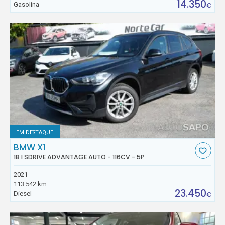
14.350
Gasolina
€
EM DESTAQUE
BMW X1
18 I SDRIVE ADVANTAGE AUTO - 116CV - 5P
2021
113.542 km
23.450
Diesel
€