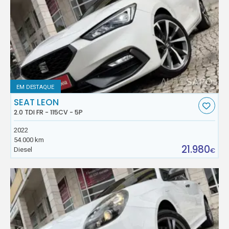
EM DESTAQUE
SEAT LEON
2.0 TDI FR - 115CV - 5P
2022
54.000 km
21.980
Diesel
€