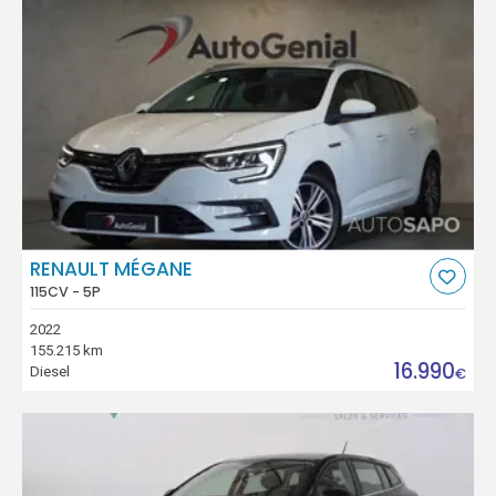
RENAULT MÉGANE
115CV - 5P
2022
155.215 km
16.990
Diesel
€