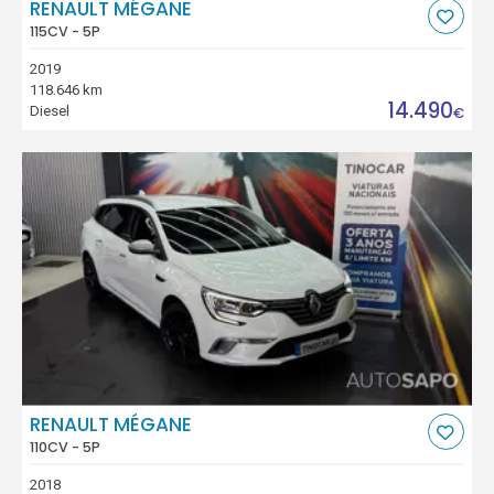
RENAULT MÉGANE
115CV - 5P
2019
118.646 km
14.490
Diesel
€
RENAULT MÉGANE
110CV - 5P
2018