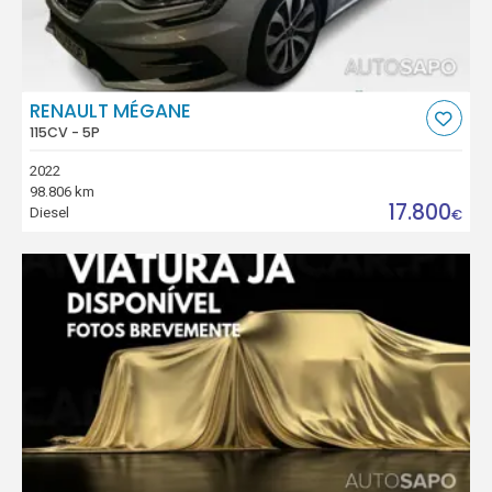
RENAULT MÉGANE
115CV - 5P
2022
98.806 km
17.800
Diesel
€