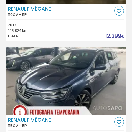
RENAULT MÉGANE
110CV - 5P
2017
119.024 km
12.299
Diesel
€
RENAULT MÉGANE
115CV - 5P