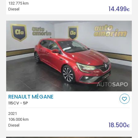
132.775 km
14.499
Diesel
€
RENAULT MÉGANE
115CV - 5P
2021
106.000 km
18.500
Diesel
€