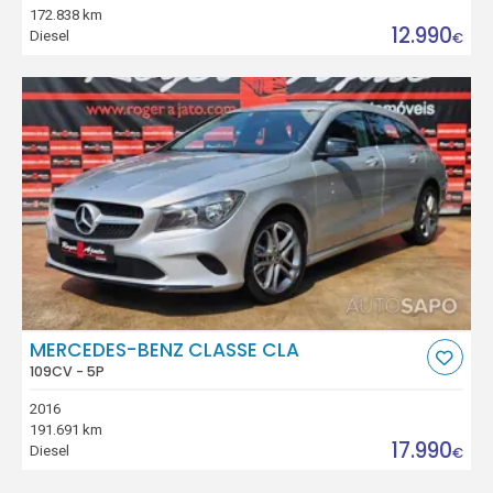
172.838 km
12.990
Diesel
€
MERCEDES-BENZ CLASSE CLA
109CV - 5P
2016
191.691 km
17.990
Diesel
€