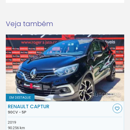
Veja também
EM DESTAQUE
RENAULT CAPTUR
90CV - 5P
2019
90.256 km