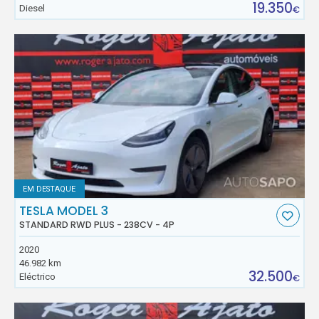
19.350
Diesel
€
EM DESTAQUE
TESLA MODEL 3
STANDARD RWD PLUS - 238CV - 4P
2020
46.982 km
32.500
Eléctrico
€