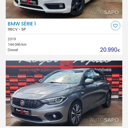
BMW SÉRIE 1
116CV - 5P
2019
144.046 km
20.990
Diesel
€