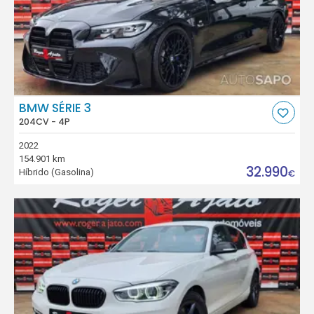
BMW SÉRIE 3
204CV - 4P
2022
154.901 km
32.990
Híbrido (Gasolina)
€