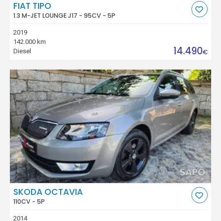
FIAT TIPO
1.3 M-JET LOUNGE J17 - 95CV - 5P
2019
142.000 km
14.490
Diesel
€
SKODA OCTAVIA
110CV - 5P
2014