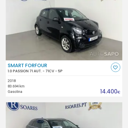
SMART FORFOUR
1.0 PASSION 71 AUT. - 71CV - 5P
2018
83.694 km
14.400
Gasolina
€