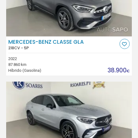
MERCEDES-BENZ CLASSE GLA
218CV - 5P
2022
87.860 km
38.900
Híbrido (Gasolina)
€