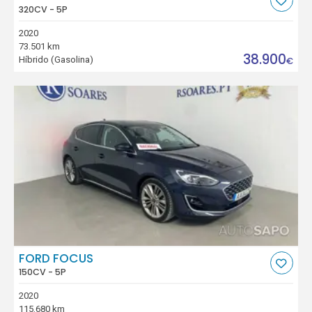
320CV - 5P
2020
73.501 km
38.900
Híbrido (Gasolina)
€
FORD FOCUS
150CV - 5P
2020
115.680 km