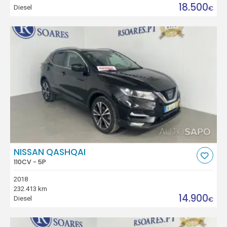
18.500
Diesel
€
NISSAN QASHQAI
110CV - 5P
2018
232.413 km
14.900
Diesel
€