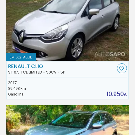
EM DESTAQUE
RENAULT CLIO
ST 0.9 TCE LIMITED - 90CV - 5P
2017
89.498 km
10.950
Gasolina
€