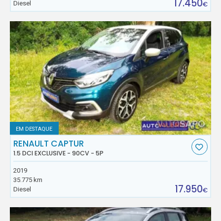
17.450
Diesel
€
EM DESTAQUE
RENAULT CAPTUR
1.5 DCI EXCLUSIVE - 90CV - 5P
2019
35.775 km
17.950
Diesel
€