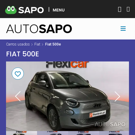
MENU
Carros usados
Fiat
Fiat 500e
FIAT 500E