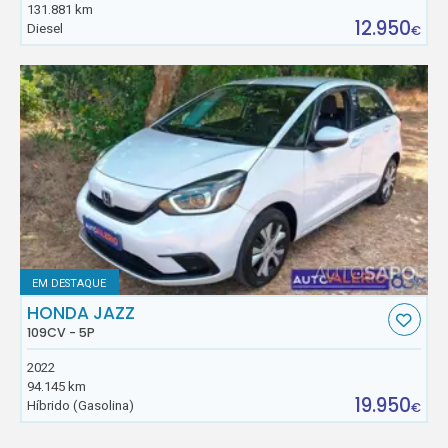
131.881 km
12.950
Diesel
€
EM DESTAQUE
HONDA JAZZ
109CV - 5P
2022
94.145 km
19.950
Híbrido (Gasolina)
€