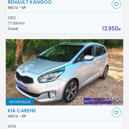
RENAULT KANGOO
95CV - 5P
2022
77.000 km
13.950
Diesel
€
EM DESTAQUE
KIA CARENS
141CV - 5P
2016