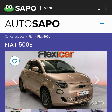
MENU
Carros usados
Fiat
Fiat 500e
FIAT 500E