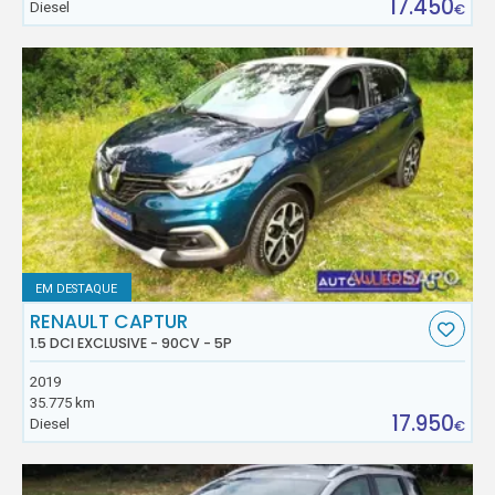
17.450
Diesel
€
EM DESTAQUE
RENAULT CAPTUR
1.5 DCI EXCLUSIVE - 90CV - 5P
2019
35.775 km
17.950
Diesel
€