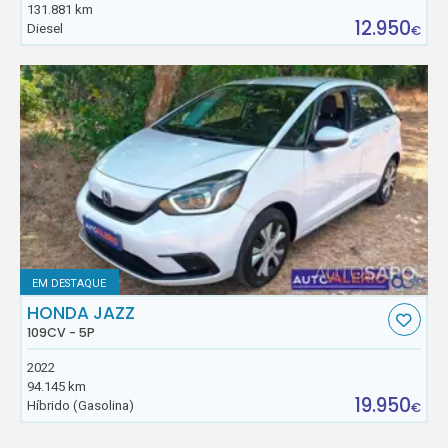
131.881 km
12.950
Diesel
€
EM DESTAQUE
HONDA JAZZ
109CV - 5P
2022
94.145 km
19.950
Híbrido (Gasolina)
€