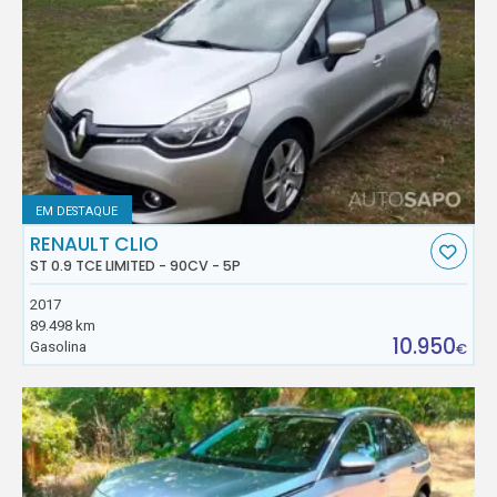
EM DESTAQUE
RENAULT CLIO
ST 0.9 TCE LIMITED - 90CV - 5P
2017
89.498 km
10.950
Gasolina
€