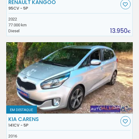
RENAULT KANGOO
95CV - 5P
2022
77.000 km
13.950
Diesel
€
EM DESTAQUE
KIA CARENS
141CV - 5P
2016