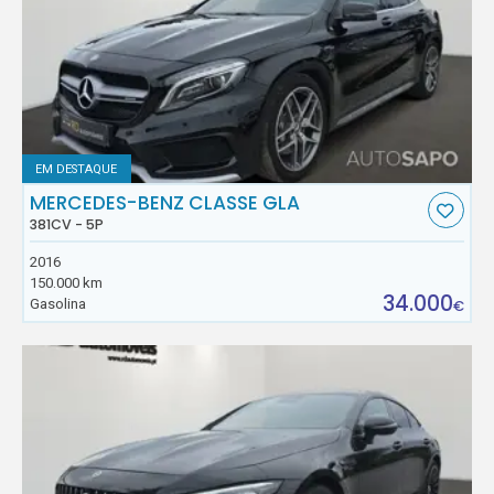
EM DESTAQUE
MERCEDES-BENZ CLASSE GLA
381CV - 5P
2016
150.000 km
34.000
Gasolina
€