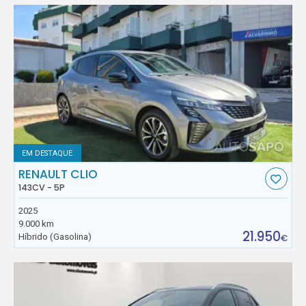
EM DESTAQUE
RENAULT CLIO
143CV - 5P
2025
9.000 km
21.950
Híbrido (Gasolina)
€