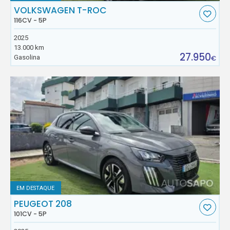
VOLKSWAGEN T-ROC
116CV - 5P
2025
13.000 km
27.950
Gasolina
€
EM DESTAQUE
PEUGEOT 208
101CV - 5P