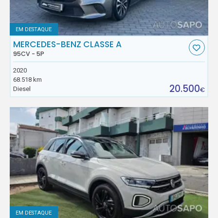
EM DESTAQUE
MERCEDES-BENZ CLASSE A
95CV - 5P
2020
68.518 km
20.500
Diesel
€
EM DESTAQUE