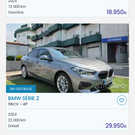
2025
12.000 km
18.950
Gasolina
€
EM DESTAQUE
BMW SÉRIE 2
116CV - 4P
2024
22.000 km
29.950
Diesel
€