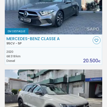
EM DESTAQUE
MERCEDES-BENZ CLASSE A
95CV - 5P
2020
68.518 km
20.500
Diesel
€