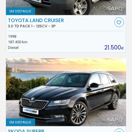
EM DESTAQUE
TOYOTA LAND CRUISER
3.0 TD PACK 1 - 125CV - 3P
1998
187.450 km
21.500
Diesel
€
EM DESTAQUE
SKODA SUPERB