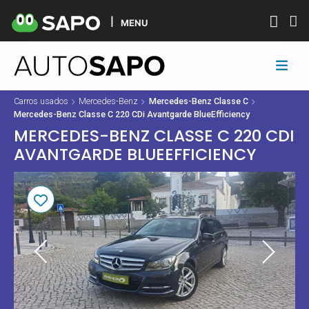
MENU
Carros usados
Mercedes-Benz
Mercedes-Benz Classe C
Mercedes-Benz Classe C 220 CDi Avantgarde BlueEfficiency
MERCEDES-BENZ CLASSE C 220 CDI
AVANTGARDE BLUEEFFICIENCY