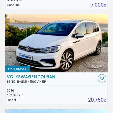
81.000 km
17.000
Gasolina
€
EM DESTAQUE
VOLKSWAGEN TOURAN
1.6 TDI R-LINE - 110CV - 5P
2016
102.000 km
20.750
Diesel
€