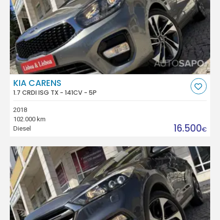
KIA CARENS
1.7 CRDI ISG TX - 141CV - 5P
2018
102.000 km
16.500
Diesel
€