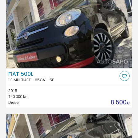
FIAT 500L
1.3 MULTIJET - 85CV - 5P
2015
140.000 km
8.500
Diesel
€