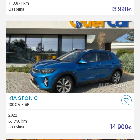
113.871 km
13.990
Gasolina
€
KIA STONIC
100CV - 5P
2022
63.750 km
14.900
Gasolina
€