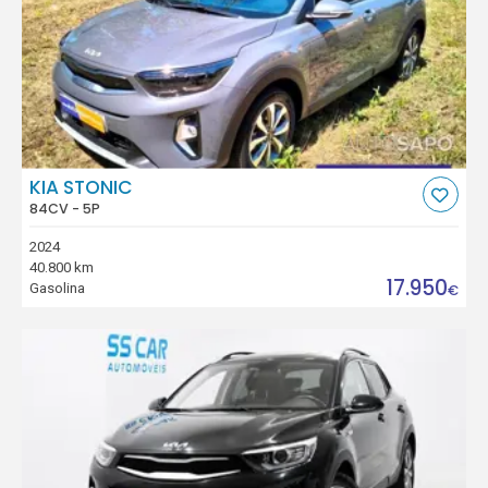
KIA STONIC
84CV - 5P
2024
40.800 km
17.950
Gasolina
€