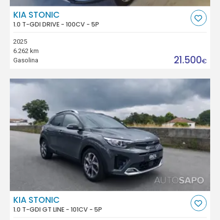
KIA STONIC
1.0 T-GDI DRIVE - 100CV - 5P
2025
6.262 km
21.500
Gasolina
€
KIA STONIC
1.0 T-GDI GT LINE - 101CV - 5P