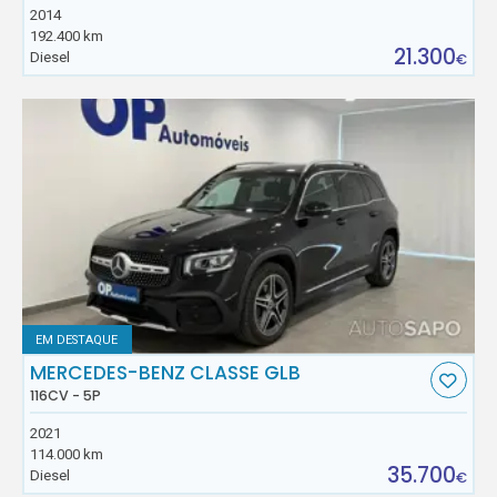
2014
192.400 km
21.300
Diesel
€
EM DESTAQUE
MERCEDES-BENZ CLASSE GLB
116CV - 5P
2021
114.000 km
35.700
Diesel
€