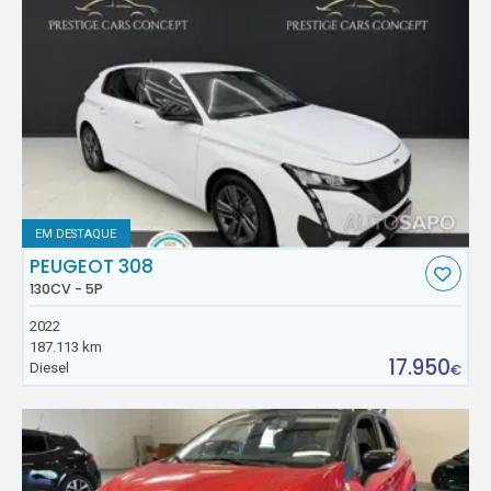
EM DESTAQUE
PEUGEOT 308
130CV - 5P
2022
187.113 km
17.950
Diesel
€