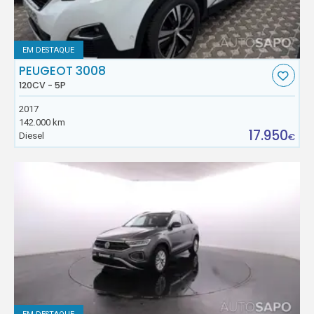
EM DESTAQUE
PEUGEOT 3008
120CV - 5P
2017
142.000 km
17.950
Diesel
€