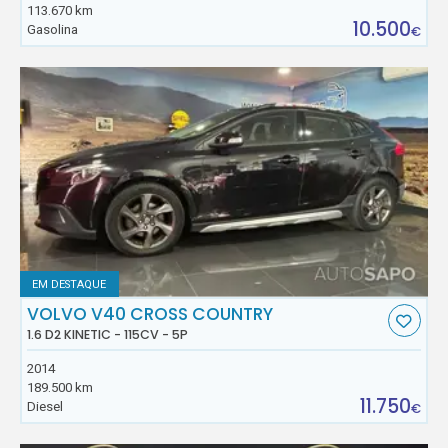
113.670 km
10.500
Gasolina
€
EM DESTAQUE
VOLVO V40 CROSS COUNTRY
1.6 D2 KINETIC - 115CV - 5P
2014
189.500 km
11.750
Diesel
€