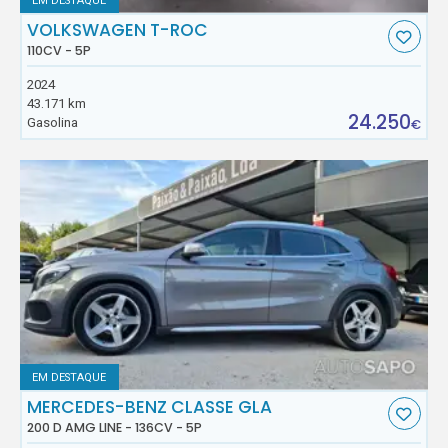
EM DESTAQUE
VOLKSWAGEN T-ROC
110CV - 5P
2024
43.171 km
24.250
Gasolina
€
EM DESTAQUE
MERCEDES-BENZ CLASSE GLA
200 D AMG LINE - 136CV - 5P