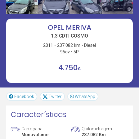
OPEL MERIVA
1.3 CDTI COSMO
2011
237.082 km
Diesel
95cv
5P
4.750
€
Facebook
Twitter
WhatsApp
Características
Carroçaria
Quilometragem
Monovolume
237.082 Km