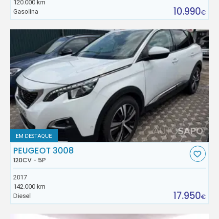
120.000 km
10.990
Gasolina
€
EM DESTAQUE
PEUGEOT 3008
120CV - 5P
2017
142.000 km
17.950
Diesel
€