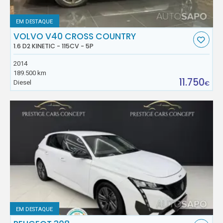
EM DESTAQUE
VOLVO V40 CROSS COUNTRY
1.6 D2 KINETIC - 115CV - 5P
2014
189.500 km
11.750
Diesel
€
EM DESTAQUE