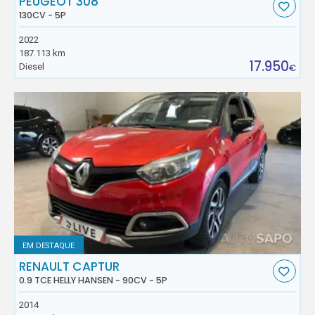
PEUGEOT 308
130CV - 5P
2022
187.113 km
17.950
Diesel
€
EM DESTAQUE
RENAULT CAPTUR
0.9 TCE HELLY HANSEN - 90CV - 5P
2014