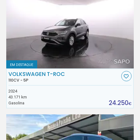
EM DESTAQUE
VOLKSWAGEN T-ROC
110CV - 5P
2024
43.171 km
24.250
Gasolina
€