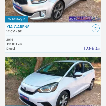
EM DESTAQUE
KIA CARENS
141CV - 5P
2016
131.881 km
12.950
Diesel
€