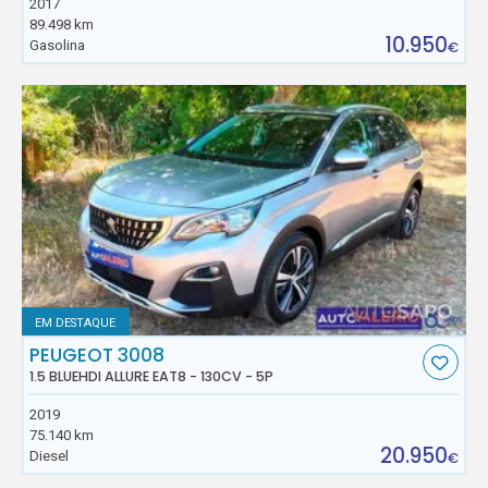
2017
89.498 km
10.950
Gasolina
€
EM DESTAQUE
PEUGEOT 3008
1.5 BLUEHDI ALLURE EAT8 - 130CV - 5P
2019
75.140 km
20.950
Diesel
€