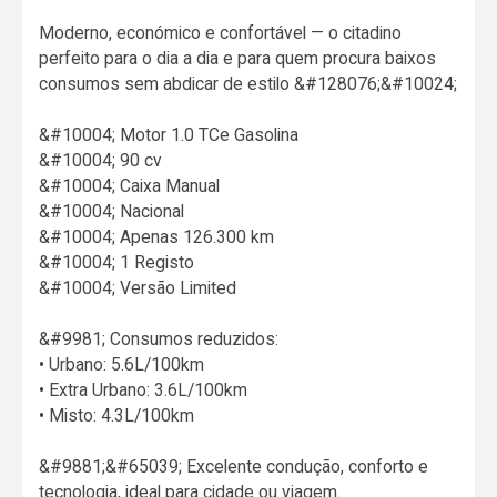
Moderno, económico e confortável — o citadino
perfeito para o dia a dia e para quem procura baixos
consumos sem abdicar de estilo &#128076;&#10024;
&#10004; Motor 1.0 TCe Gasolina
&#10004; 90 cv
&#10004; Caixa Manual
&#10004; Nacional
&#10004; Apenas 126.300 km
&#10004; 1 Registo
&#10004; Versão Limited
&#9981; Consumos reduzidos:
• Urbano: 5.6L/100km
• Extra Urbano: 3.6L/100km
• Misto: 4.3L/100km
&#9881;&#65039; Excelente condução, conforto e
tecnologia, ideal para cidade ou viagem.