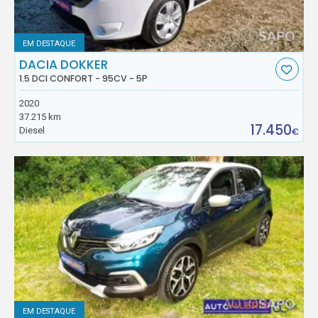
EM DESTAQUE
DACIA DOKKER
1.5 DCI CONFORT - 95CV - 5P
2020
37.215 km
17.450
Diesel
€
EM DESTAQUE