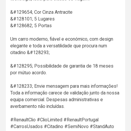
&#129654; Cor Cinza Antracite
&#128101; 5 Lugares
&#128682; 5 Portas
Um carro moderno, fiável e económico, com design
elegante e toda a versatilidade que procura num
citadino &#128293;
&#128295; Possibilidade de garantia de 18 meses
por mútuo acordo.
&#128233; Envie mensagem para mais informações!
Toda a informação carece de validação junto da nossa
equipa comercial. Despesas administrativas e
averbamento não incluídas.
#RenaultClio #ClioLimited #RenaultPortugal
#CarrosUsados #Citadino #SemiNovo #StandAuto