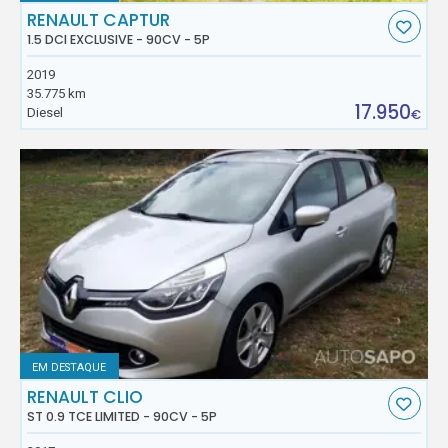
RENAULT CAPTUR
1.5 DCI EXCLUSIVE - 90CV - 5P
2019
35.775 km
17.950
Diesel
€
EM DESTAQUE
RENAULT CLIO
ST 0.9 TCE LIMITED - 90CV - 5P