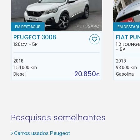
EM DESTAQUE
EM DESTAQ
PEUGEOT 3008
FIAT PU
120CV - 5P
1.2 LOUNG
- 5P
2018
2018
154.000 km
93.000 km
20.850
Diesel
Gasolina
€
Pesquisas semelhantes
Carros usados Peugeot