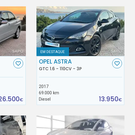
EM DESTAQUE
OPEL ASTRA
GTC 1.6 - 110CV - 3P
2017
69.000 km
26.500
13.950
Diesel
€
€