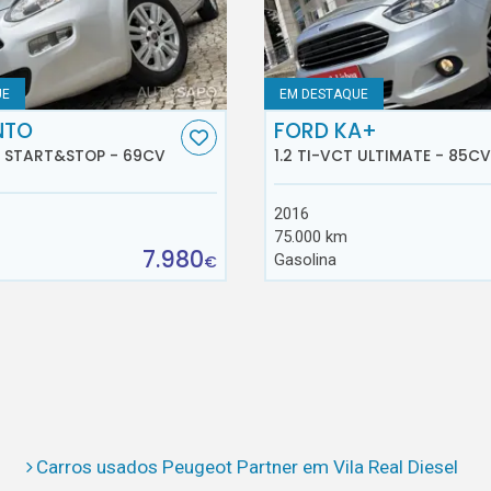
UE
EM DESTAQUE
NTO
FORD KA+
E START&STOP - 69CV
1.2 TI-VCT ULTIMATE - 85CV
2016
75.000 km
7.980
Gasolina
€
Carros usados Peugeot Partner em Vila Real Diesel