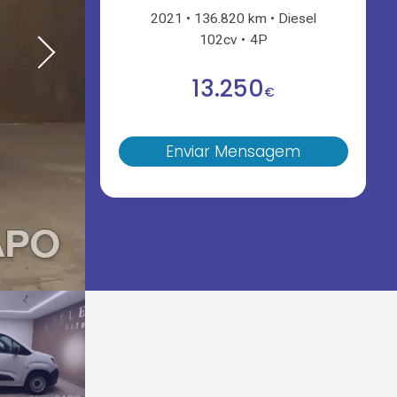
2021
136.820 km
Diesel
102cv
4P
13.250
€
Enviar Mensagem