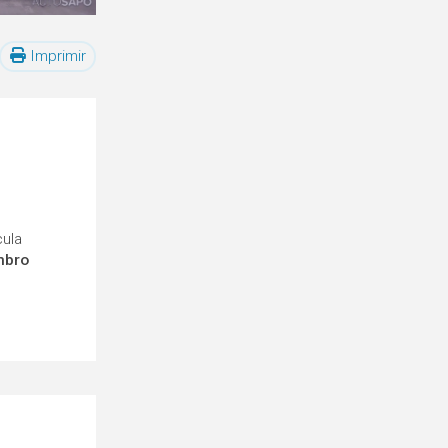
Imprimir
cula
mbro