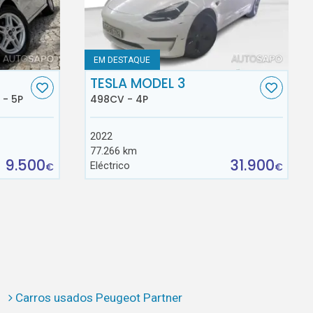
EM DESTAQUE
TESLA MODEL 3
 - 5P
498CV - 4P
2022
77.266 km
9.500
31.900
Eléctrico
€
€
Carros usados Peugeot Partner