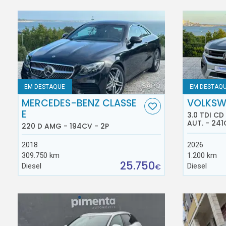
EM DESTAQUE
EM DESTAQ
MERCEDES-BENZ CLASSE
VOLKSW
E
3.0 TDI C
AUT. - 241
220 D AMG - 194CV - 2P
2018
2026
309.750 km
1.200 km
25.750
Diesel
Diesel
€