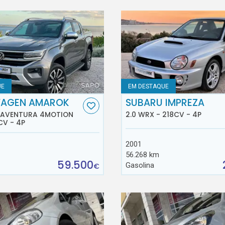
UE
EM DESTAQUE
AGEN AMAROK
SUBARU IMPREZA
D AVENTURA 4MOTION
2.0 WRX - 218CV - 4P
CV - 4P
2001
56.268 km
59.500
Gasolina
€