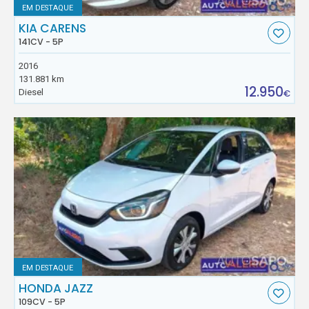
EM DESTAQUE
KIA CARENS
141CV - 5P
2016
131.881 km
12.950
Diesel
€
EM DESTAQUE
HONDA JAZZ
109CV - 5P