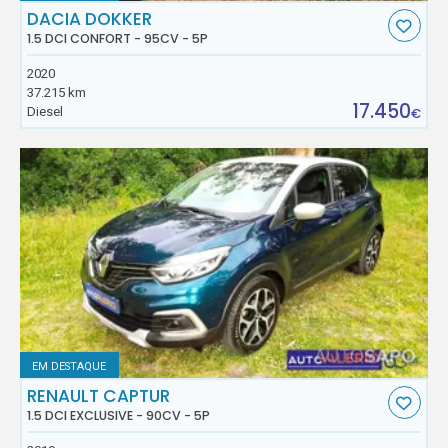
DACIA DOKKER
1.5 DCI CONFORT - 95CV - 5P
2020
37.215 km
17.450
Diesel
€
EM DESTAQUE
RENAULT CAPTUR
1.5 DCI EXCLUSIVE - 90CV - 5P