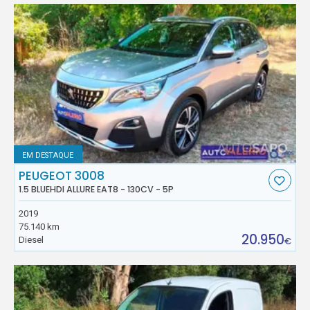
EM DESTAQUE
PEUGEOT 3008
1.5 BLUEHDI ALLURE EAT8 - 130CV - 5P
2019
75.140 km
20.950
Diesel
€