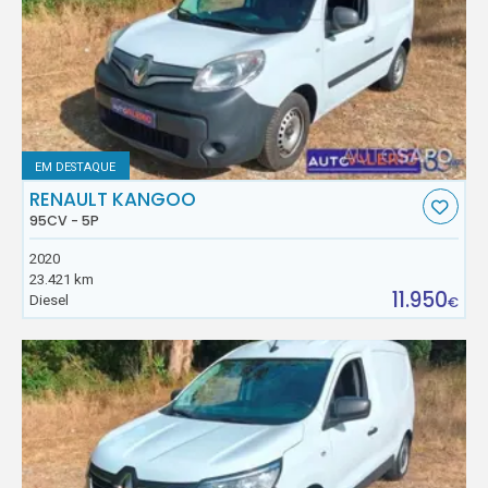
EM DESTAQUE
RENAULT KANGOO
95CV - 5P
2020
23.421 km
11.950
Diesel
€