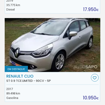
2019
35.775 km
17.950
Diesel
€
EM DESTAQUE
RENAULT CLIO
ST 0.9 TCE LIMITED - 90CV - 5P
2017
89.498 km
10.950
Gasolina
€