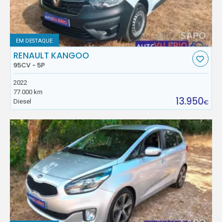
EM DESTAQUE
RENAULT KANGOO
95CV - 5P
2022
77.000 km
13.950
Diesel
€