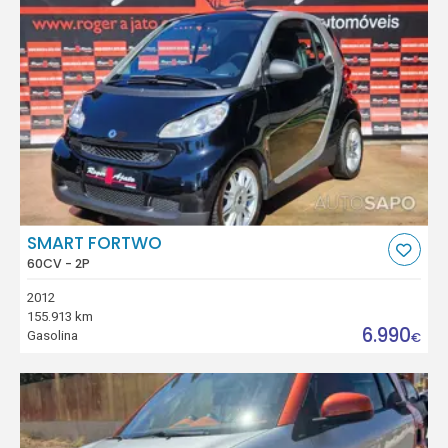
SMART FORTWO
60CV - 2P
2012
155.913 km
6.990
Gasolina
€