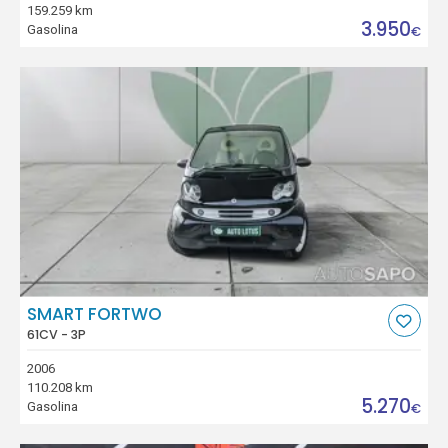
159.259 km
3.950
Gasolina
€
SMART FORTWO
61CV - 3P
2006
110.208 km
5.270
Gasolina
€