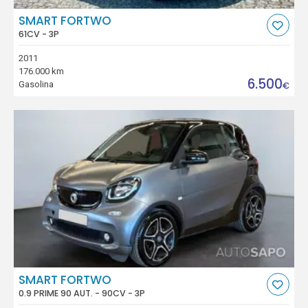
SMART FORTWO
61CV - 3P
2011
176.000 km
6.500
Gasolina
€
SMART FORTWO
0.9 PRIME 90 AUT. - 90CV - 3P