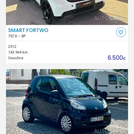
SMART FORTWO
71CV - 3P
2012
143.964 km
6.500
Gasolina
€