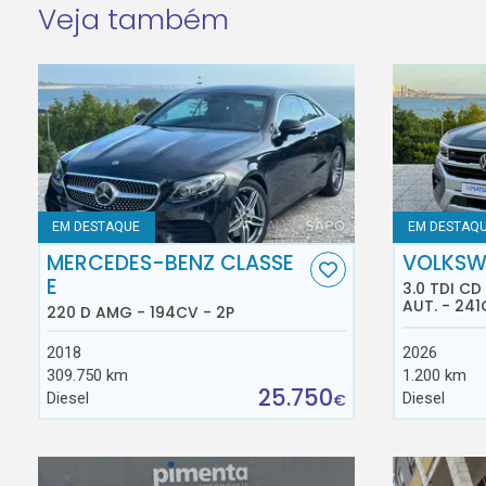
Veja também
EM DESTAQUE
EM DESTAQ
MERCEDES-BENZ CLASSE
VOLKSW
E
3.0 TDI C
AUT. - 241
220 D AMG - 194CV - 2P
2018
2026
309.750 km
1.200 km
25.750
Diesel
Diesel
€