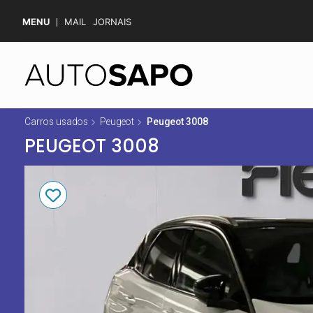
MENU
MAIL
JORNAIS
Carros usados
Peugeot
Peugeot 3008
PEUGEOT 3008