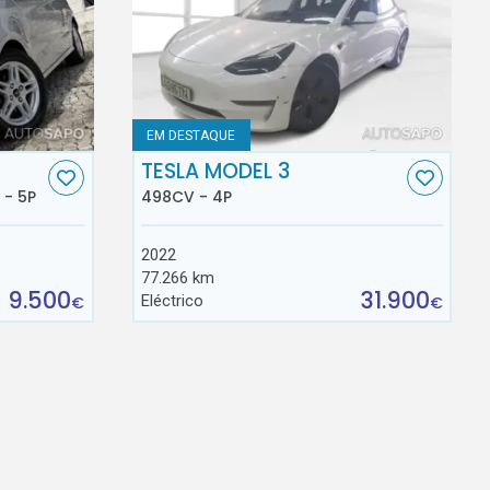
EM DESTAQUE
TESLA MODEL 3
 - 5P
498CV - 4P
2022
77.266 km
9.500
31.900
Eléctrico
€
€