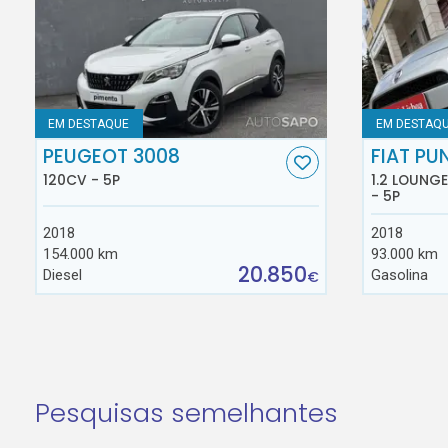
EM DESTAQUE
EM DESTAQ
PEUGEOT 3008
FIAT PU
120CV - 5P
1.2 LOUNG
- 5P
2018
2018
154.000 km
93.000 km
20.850
Diesel
Gasolina
€
Pesquisas semelhantes