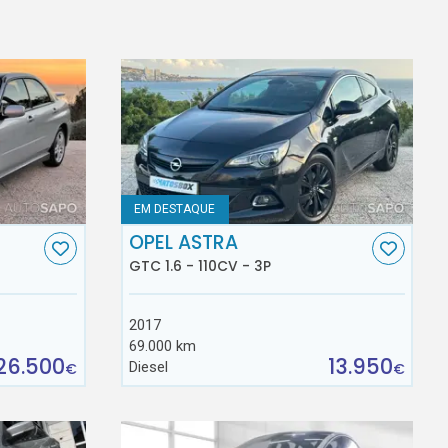
EM DESTAQUE
OPEL ASTRA
GTC 1.6 - 110CV - 3P
2017
69.000 km
26.500
13.950
Diesel
€
€