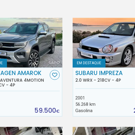
UE
EM DESTAQUE
AGEN AMAROK
SUBARU IMPREZA
D AVENTURA 4MOTION
2.0 WRX - 218CV - 4P
CV - 4P
2001
56.268 km
59.500
Gasolina
€