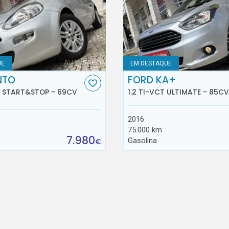
UE
EM DESTAQUE
NTO
FORD KA+
E START&STOP - 69CV
1.2 TI-VCT ULTIMATE - 85CV
2016
75.000 km
7.980
Gasolina
€