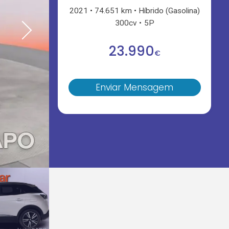
2021
74.651 km
Híbrido (Gasolina)
300cv
5P
23.990
€
Enviar Mensagem